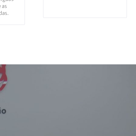
 as
das.