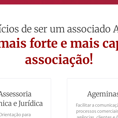
ícios de ser um associado
mais forte e mais ca
associação!
Assessoria
Agemina
ica e Jurídica
Facilitar a comunicaç
processos comerciais
Orientação para
agências, clientes e