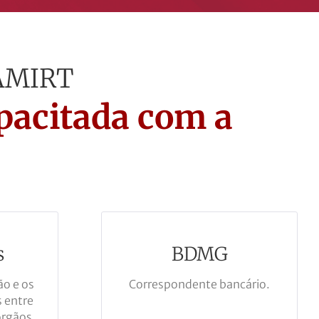
 AMIRT
pacitada com a
s
BDMG
ão e os
Correspondente bancário.
 entre
 órgãos