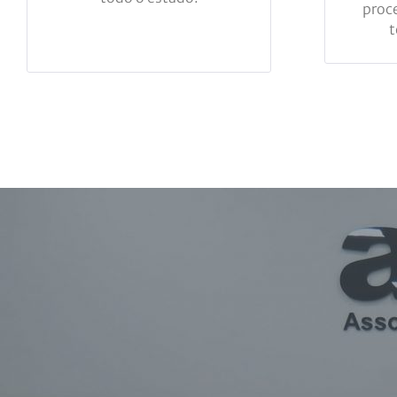
proc
t