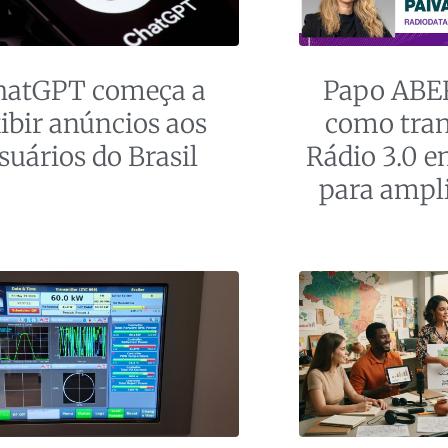
hatGPT começa a
Papo ABE
ibir anúncios aos
como tran
suários do Brasil
Rádio 3.0 e
para ampli