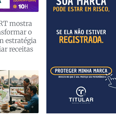
RT mostra
sformar o
m estratégia
ar receitas