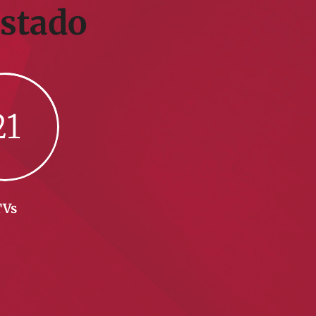
estado
21
TVs