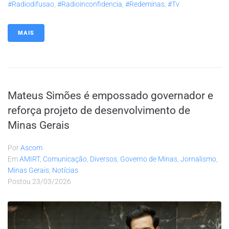
#radiodifusao
,
#radioinconfidencia
,
#redeminas
,
#tv
MAIS
Mateus Simões é empossado governador e
reforça projeto de desenvolvimento de
Minas Gerais
Por
Ascom
Em
AMIRT
,
Comunicação
,
Diversos
,
Governo de Minas
,
Jornalismo
,
Minas Gerais
,
Notícias
Postou
23/03/2026