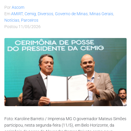
Por
Ascom
Em
AMIRT
,
Cemig
,
Diversos
,
Governo de Minas
,
Minas Gerais
,
Notícias
,
Parceiros
Postou
11/05/2026
Foto: Karoline Barreto / Imprensa MG O governador Mateus Simões
participou, nesta segunda-feira (11/5), em Belo Horizonte, da