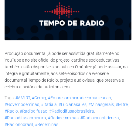
Produção documental já pode ser assistida gratuitamente no
YouTube e no site oficial do projeto; cartilhas socioeducativas
também estão disponíveis ao público O público já pode assistir, na
íntegra e gratuitamente, aos sete episódios da websérie
documental Tempo de Rádio, projeto audiovisual que preserva e
celebra a história da radiofonia em...
Tags:
#AMIRT
,
#Cemig
,
#empresamineiradecomunicacao
,
#governodeminas
,
#itatiaia
,
#lucianasalles
,
#minasgerais
,
#mitre
,
#radio
,
#radiodifusao
,
#radiodifusaobrasileira
,
#radiodifusaomineira
,
#radioemminas
,
#radioinconfidencia
,
#radionobrasil
,
#redeminas