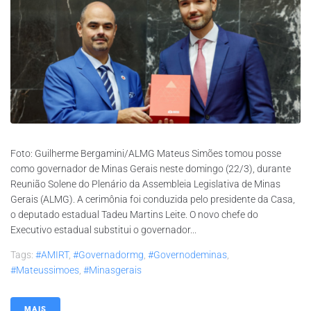
Foto: Guilherme Bergamini/ALMG Mateus Simões tomou posse
como governador de Minas Gerais neste domingo (22/3), durante
Reunião Solene do Plenário da Assembleia Legislativa de Minas
Gerais (ALMG). A cerimônia foi conduzida pelo presidente da Casa,
o deputado estadual Tadeu Martins Leite. O novo chefe do
Executivo estadual substitui o governador...
Tags:
#AMIRT
,
#governadormg
,
#governodeminas
,
#mateussimoes
,
#minasgerais
MAIS