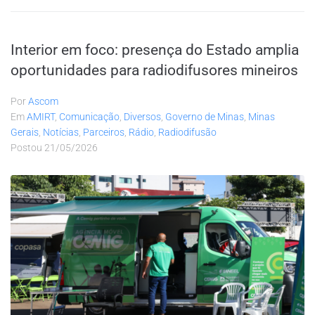
Interior em foco: presença do Estado amplia
oportunidades para radiodifusores mineiros
Por
Ascom
Em
AMIRT
,
Comunicação
,
Diversos
,
Governo de Minas
,
Minas
Gerais
,
Notícias
,
Parceiros
,
Rádio
,
Radiodifusão
Postou
21/05/2026