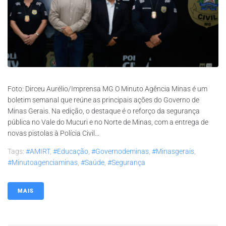
Foto: Dirceu Aurélio/Imprensa MG O Minuto Agência Minas é um
boletim semanal que reúne as principais ações do Governo de
Minas Gerais. Na edição, o destaque é o reforço da segurança
pública no Vale do Mucuri e no Norte de Minas, com a entrega de
novas pistolas à Polícia Civil...
Tags:
#AMIRT
,
#educação
,
#governodeminas
,
#minasgerais
,
#minutoagenciaminas
,
#saúde
,
#segurança
MAIS