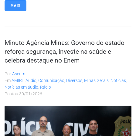
MAIS
Minuto Agência Minas: Governo do estado
reforça segurança, investe na saúde e
celebra destaque no Enem
Por
Ascom
Em
AMIRT
,
Áudio
,
Comunicação
,
Diversos
,
Minas Gerais
,
Notícias
,
Notícias em áudio
,
Rádio
Postou
30/01/2026