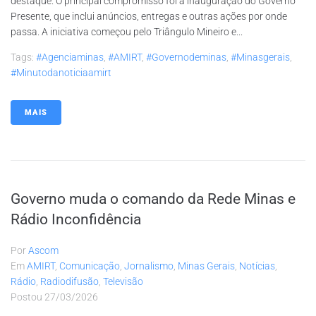
destaque. O principal compromisso foi a inauguração do Governo
Presente, que inclui anúncios, entregas e outras ações por onde
passa. A iniciativa começou pelo Triângulo Mineiro e...
Tags:
#agenciaminas
,
#AMIRT
,
#governodeminas
,
#minasgerais
,
#minutodanoticiaamirt
MAIS
Governo muda o comando da Rede Minas e
Rádio Inconfidência
Por
Ascom
Em
AMIRT
,
Comunicação
,
Jornalismo
,
Minas Gerais
,
Notícias
,
Rádio
,
Radiodifusão
,
Televisão
Postou
27/03/2026