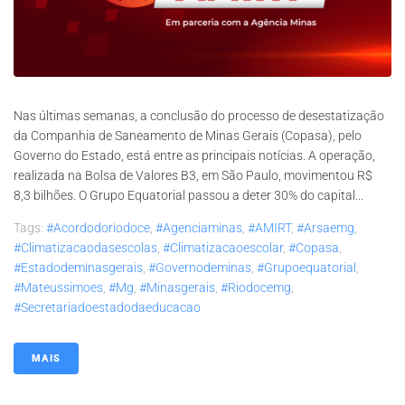
Nas últimas semanas, a conclusão do processo de desestatização
da Companhia de Saneamento de Minas Gerais (Copasa), pelo
Governo do Estado, está entre as principais notícias. A operação,
realizada na Bolsa de Valores B3, em São Paulo, movimentou R$
8,3 bilhões. O Grupo Equatorial passou a deter 30% do capital...
Tags:
#acordodoriodoce
,
#agenciaminas
,
#AMIRT
,
#arsaemg
,
#climatizacaodasescolas
,
#climatizacaoescolar
,
#copasa
,
#estadodeminasgerais
,
#governodeminas
,
#grupoequatorial
,
#mateussimoes
,
#mg
,
#minasgerais
,
#riodocemg
,
#secretariadoestadodaeducacao
MAIS