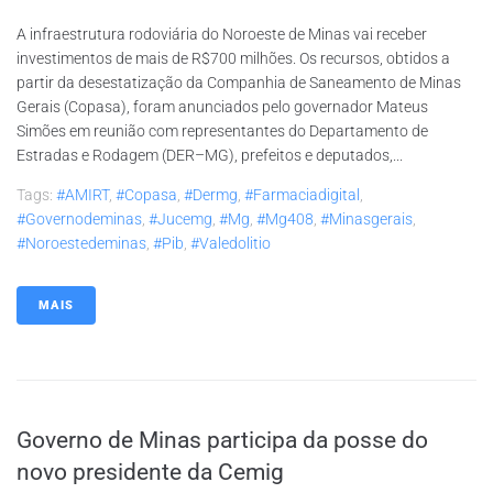
A infraestrutura rodoviária do Noroeste de Minas vai receber
investimentos de mais de R$700 milhões. Os recursos, obtidos a
partir da desestatização da Companhia de Saneamento de Minas
Gerais (Copasa), foram anunciados pelo governador Mateus
Simões em reunião com representantes do Departamento de
Estradas e Rodagem (DER–MG), prefeitos e deputados,...
Tags:
#AMIRT
,
#copasa
,
#dermg
,
#farmaciadigital
,
#governodeminas
,
#jucemg
,
#mg
,
#mg408
,
#minasgerais
,
#noroestedeminas
,
#pib
,
#valedolitio
MAIS
Governo de Minas participa da posse do
novo presidente da Cemig