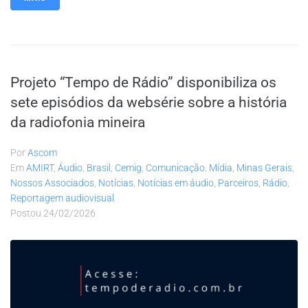
Projeto “Tempo de Rádio” disponibiliza os
sete episódios da websérie sobre a história
da radiofonia mineira
Por
Ascom
Em
AMIRT
,
Áudio
,
Brasil
,
Cemig
,
Comunicação
,
Mídia
,
Minas Gerais
,
Nossos Associados
,
Notícias
,
Notícias em áudio
,
Parceiros
,
Rádio
,
Reportagem audiovisual
Postou
24/02/2026