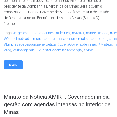
cerimônia de posse de Alexandre Ramos Peixoto como novo
presidente da Companhia Energética de Minas Gerais (Cemig),
empresa vinculada ao Governo de Minas e à Secretaria de Estado
de Desenvolvimento Econômico de Minas Gerais (Sede-MG).
"Tenho...
Tags:
#agencianacionaldeenergiaeletrica
,
#AMIRT
,
#aneel
,
#ccee
,
#Ce
#conselhodeadministracaodacamaradecomercializacaodeenergiaelet
#empresadepesquisaenergetica
,
#epe
,
#governodeminas
,
#mateusim
#mg
,
#minasgerais
,
#ministeriodeminaseenergia
,
#mme
MAIS
Minuto da Notícia AMIRT: Governador inicia
gestão com agendas intensas no interior de
Minas