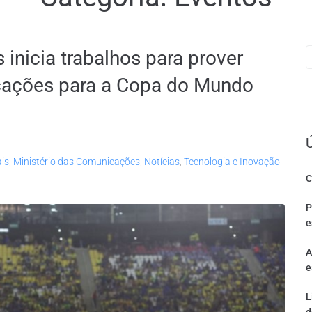
inicia trabalhos para prover
icações para a Copa do Mundo
is
,
Ministério das Comunicações
,
Notícias
,
Tecnologia e Inovação
C
P
e
A
e
L