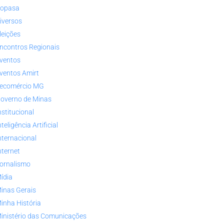
opasa
iversos
leições
ncontros Regionais
ventos
ventos Amirt
ecomércio MG
overno de Minas
nstitucional
nteligência Artificial
nternacional
nternet
ornalismo
ídia
inas Gerais
inha História
inistério das Comunicações