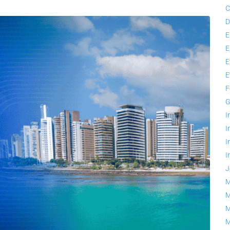
C
D
E
E
E
E
F
G
I
I
I
I
J
M
M
M
M