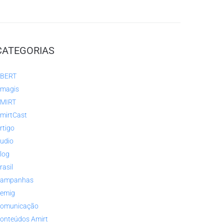
CATEGORIAS
BERT
magis
MIRT
mirtCast
rtigo
udio
log
rasil
ampanhas
emig
omunicação
onteúdos Amirt