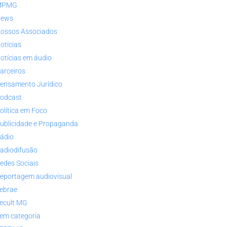
MPMG
ews
ossos Associados
otícias
otícias em áudio
arceiros
ensamento Jurídico
odcast
olítica em Foco
ublicidade e Propaganda
ádio
adiodifusão
edes Sociais
eportagem audiovisual
ebrae
ecult MG
em categoria