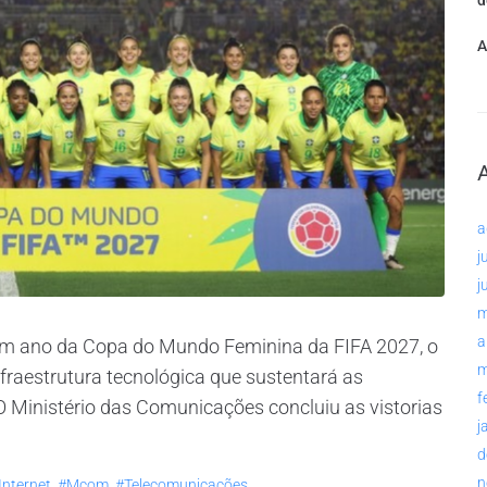
d
A
a
j
j
m
a
 um ano da Copa do Mundo Feminina da FIFA 2027, o
m
fraestrutura tecnológica que sustentará as
f
O Ministério das Comunicações concluiu as vistorias
j
d
n
internet
,
#mcom
,
#telecomunicações