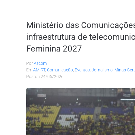
Ministério das Comunicações 
infraestrutura de telecomun
Feminina 2027
Por
Ascom
Em
AMIRT
,
Comunicação
,
Eventos
,
Jornalismo
,
Minas Gera
Postou
24/06/2026