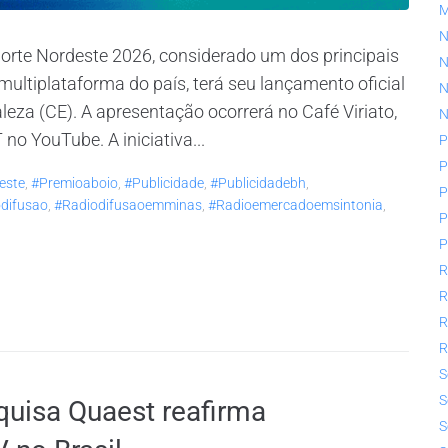
N
rte Nordeste 2026, considerado um dos principais
N
ultiplataforma do país, terá seu lançamento oficial
N
taleza (CE). A apresentação ocorrerá no Café Viriato,
N
o YouTube. A iniciativa...
P
P
este
,
#premioaboio
,
#publicidade
,
#publicidadebh
,
P
difusao
,
#radiodifusaoemminas
,
#radioemercadoemsintonia
,
P
P
R
R
R
R
S
S
uisa Quaest reafirma
S