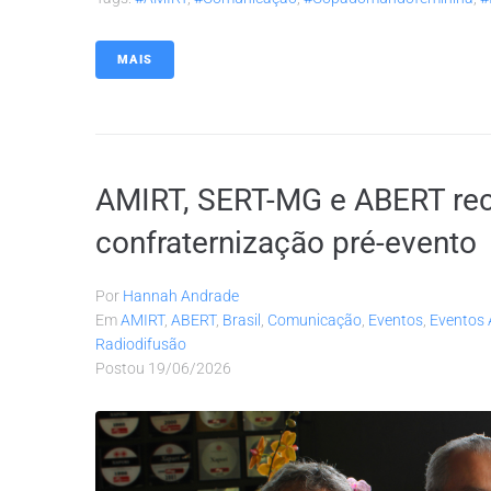
MAIS
AMIRT, SERT-MG e ABERT re
confraternização pré-evento
Por
Hannah Andrade
Em
AMIRT
,
ABERT
,
Brasil
,
Comunicação
,
Eventos
,
Eventos 
Radiodifusão
Postou
19/06/2026