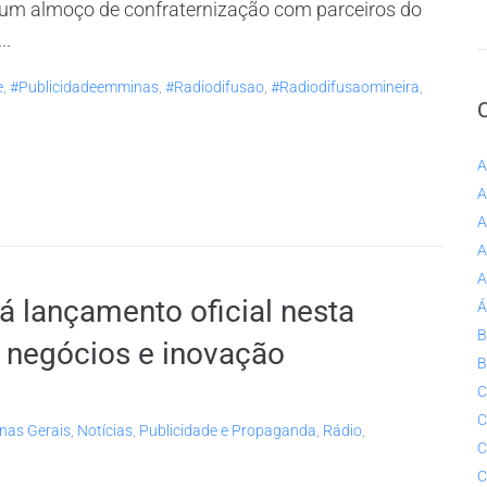
, um almoço de confraternização com parceiros do
..
e
,
#publicidadeemminas
,
#radiodifusao
,
#radiodifusaomineira
,
A
A
A
A
A
á lançamento oficial nesta
Á
B
m negócios e inovação
B
C
C
nas Gerais
,
Notícias
,
Publicidade e Propaganda
,
Rádio
,
C
C