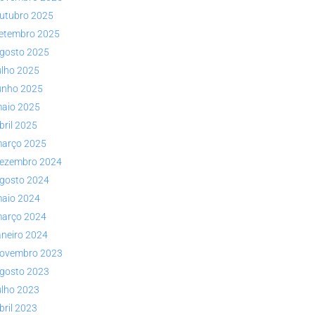
utubro 2025
etembro 2025
gosto 2025
ulho 2025
unho 2025
aio 2025
bril 2025
arço 2025
ezembro 2024
gosto 2024
aio 2024
arço 2024
aneiro 2024
ovembro 2023
gosto 2023
ulho 2023
bril 2023