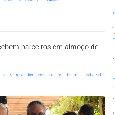
o
s
a
j
j
m
cebem parceiros em almoço de
a
m
d
a
m
Amirt
,
Mídia
,
Notícias
,
Parceiros
,
Publicidade e Propaganda
,
Rádio
,
m
j
n
a
j
a