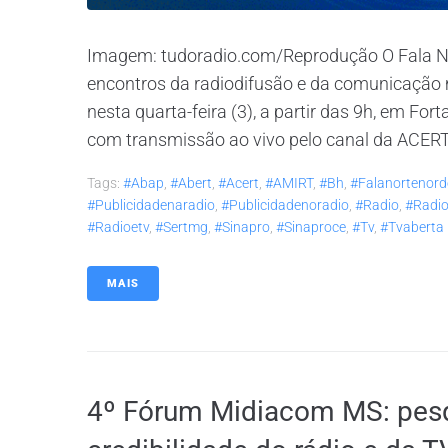
Imagem: tudoradio.com/Reprodução O Fala No
encontros da radiodifusão e da comunicação m
nesta quarta-feira (3), a partir das 9h, em For
com transmissão ao vivo pelo canal da ACERT n
Tags:
#abap
,
#abert
,
#acert
,
#AMIRT
,
#bh
,
#falanortenord
#publicidadenaradio
,
#publicidadenoradio
,
#radio
,
#radio
#radioetv
,
#sertmg
,
#sinapro
,
#sinaproce
,
#tv
,
#tvaberta
MAIS
4º Fórum Midiacom MS: pesq