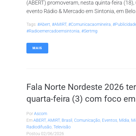
(ABERT) promoveram, nesta quinta-feira (18)
evento Rádio & Mercado em Sintonia, em Belo.
Tags:
#abert
,
#AMIRT
,
#comunicacaomineira
,
#publicidad
#radioemercadoemsintonia
,
#sertmg
MAIS
Fala Norte Nordeste 2026 ter
quarta-feira (3) com foco e
Por
Ascom
Em
ABERT
,
AMIRT
,
Brasil
,
Comunicação
,
Eventos
,
Mídia
,
Mi
Radiodifusão
,
Televisão
Postou
02/06/2026