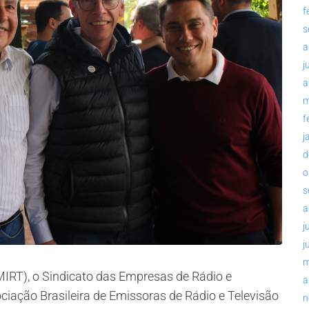
f
s
a
j
a
m
f
j
d
o
s
a
j
j
m
MIRT), o Sindicato das Empresas de Rádio e
a
ciação Brasileira de Emissoras de Rádio e Televisão
n