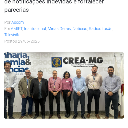
de notificações indevidas e fortalecer
parcerias
Por
Ascom
Em
AMIRT
,
Institucional
,
Minas Gerais
,
Notícias
,
Radiodifusão
,
Televisão
Postou
29/05/2025