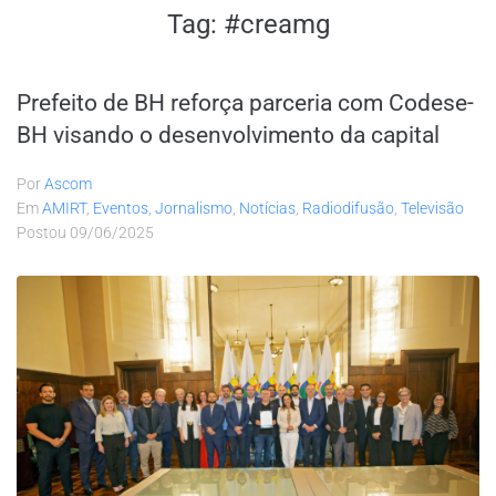
Tag:
#creamg
Prefeito de BH reforça parceria com Codese-
BH visando o desenvolvimento da capital
Por
Ascom
Em
AMIRT
,
Eventos
,
Jornalismo
,
Notícias
,
Radiodifusão
,
Televisão
Postou
09/06/2025