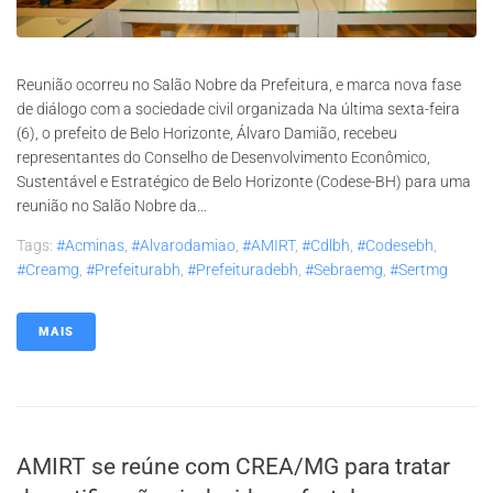
Reunião ocorreu no Salão Nobre da Prefeitura, e marca nova fase
de diálogo com a sociedade civil organizada Na última sexta-feira
(6), o prefeito de Belo Horizonte, Álvaro Damião, recebeu
representantes do Conselho de Desenvolvimento Econômico,
Sustentável e Estratégico de Belo Horizonte (Codese-BH) para uma
reunião no Salão Nobre da...
Tags:
#acminas
,
#alvarodamiao
,
#AMIRT
,
#cdlbh
,
#codesebh
,
#creamg
,
#prefeiturabh
,
#prefeituradebh
,
#sebraemg
,
#sertmg
MAIS
AMIRT se reúne com CREA/MG para tratar