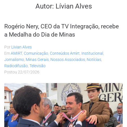
Autor:
Lívian Alves
Rogério Nery, CEO da TV Integração, recebe
a Medalha do Dia de Minas
Por
Lívian Alves
Em
AMIRT
,
Comunicação
,
Conteúdos Amirt
,
Institucional
,
Jornalismo
,
Minas Gerais
,
Nossos Associados
,
Notícias
,
Radiodifusão
,
Televisão
Postou
22/07/2026