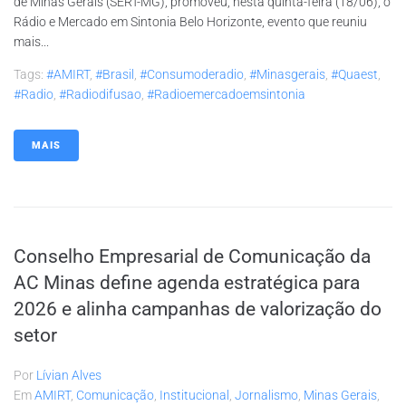
de Minas Gerais (SERT-MG), promoveu, nesta quinta-feira (18/06), o
Rádio e Mercado em Sintonia Belo Horizonte, evento que reuniu
mais...
Tags:
#AMIRT
,
#brasil
,
#consumoderadio
,
#minasgerais
,
#quaest
,
#radio
,
#radiodifusao
,
#radioemercadoemsintonia
MAIS
Conselho Empresarial de Comunicação da
AC Minas define agenda estratégica para
2026 e alinha campanhas de valorização do
setor
Por
Lívian Alves
Em
AMIRT
,
Comunicação
,
Institucional
,
Jornalismo
,
Minas Gerais
,