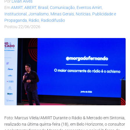
Por
Lívian Alves
Em
AMIRT
,
ABERT
,
Brasil
,
Comunicação
,
Eventos Amirt
,
Institucional
,
Jornalismo
,
Minas Gerais
,
Notícias
,
Publicidade e
Propaganda
,
Rádio
,
Radiodifusão
Postou
22/06/2026
Foto: Marcus Vilela/AMIRT Durante o Rádio & Mercado em Sintonia,
realizado na última quinta-feira (18), em Belo Horizonte, o consultor