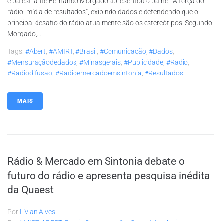
e palestrante Fernando Morgado apresentou o painel "A força do
rádio: mídia de resultados", exibindo dados e defendendo que o
principal desafio do rádio atualmente são os estereótipos. Segundo
Morgado,...
Tags:
#abert
,
#AMIRT
,
#brasil
,
#comunicação
,
#dados
,
#mensuraçãodedados
,
#minasgerais
,
#publicidade
,
#radio
,
#radiodifusao
,
#radioemercadoemsintonia
,
#resultados
MAIS
Rádio & Mercado em Sintonia debate o
futuro do rádio e apresenta pesquisa inédita
da Quaest
Por
Lívian Alves