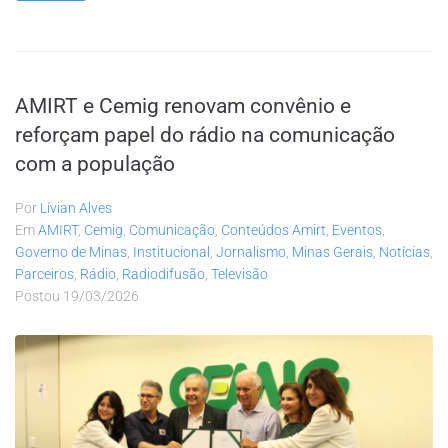
AMIRT e Cemig renovam convênio e
reforçam papel do rádio na comunicação
com a população
Por
Lívian Alves
Em
AMIRT
,
Cemig
,
Comunicação
,
Conteúdos Amirt
,
Eventos
,
Governo de Minas
,
Institucional
,
Jornalismo
,
Minas Gerais
,
Notícias
,
Parceiros
,
Rádio
,
Radiodifusão
,
Televisão
Postou
19/03/2026