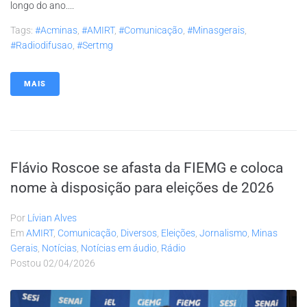
longo do ano....
Tags:
#acminas
,
#AMIRT
,
#comunicação
,
#minasgerais
,
#radiodifusao
,
#sertmg
MAIS
Flávio Roscoe se afasta da FIEMG e coloca
nome à disposição para eleições de 2026
Por
Lívian Alves
Em
AMIRT
,
Comunicação
,
Diversos
,
Eleições
,
Jornalismo
,
Minas
Gerais
,
Notícias
,
Notícias em áudio
,
Rádio
Postou
02/04/2026