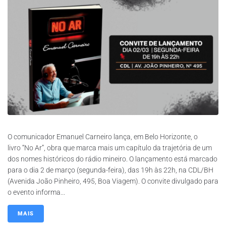
O comunicador Emanuel Carneiro lança, em Belo Horizonte, o
livro “No Ar”, obra que marca mais um capítulo da trajetória de um
dos nomes históricos do rádio mineiro. O lançamento está marcado
para o dia 2 de março (segunda-feira), das 19h às 22h, na CDL/BH
(Avenida João Pinheiro, 495, Boa Viagem). O convite divulgado para
o evento informa...
MAIS