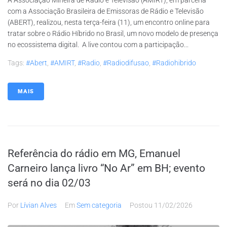
com a Associação Brasileira de Emissoras de Rádio e Televisão
(ABERT), realizou, nesta terça-feira (11), um encontro online para
tratar sobre o Rádio Híbrido no Brasil, um novo modelo de presença
no ecossistema digital. A live contou com a participação...
Tags:
#abert
,
#AMIRT
,
#radio
,
#radiodifusao
,
#radiohibrido
MAIS
Referência do rádio em MG, Emanuel
Carneiro lança livro “No Ar” em BH; evento
será no dia 02/03
Por
Lívian Alves
Em
Sem categoria
Postou
11/02/2026