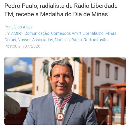
Pedro Paulo, radialista da Rádio Liberdade
FM, recebe a Medalha do Dia de Minas
Por
Lívian Alves
Em
AMIRT
,
Comunicação
,
Conteúdos Amirt
,
Jornalismo
,
Minas
Gerais
,
Nossos Associados
,
Notícias
,
Rádio
,
Radiodifusão
Postou
21/07/2026