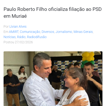
Paulo Roberto Filho oficializa filiação ao PSD
em Muriaé
Por
Lívian Alves
Em
AMIRT
,
Comunicação
,
Diversos
,
Jornalismo
,
Minas Gerais
,
Notícias
,
Rádio
,
Radiodifusão
Postou
27/02/2026