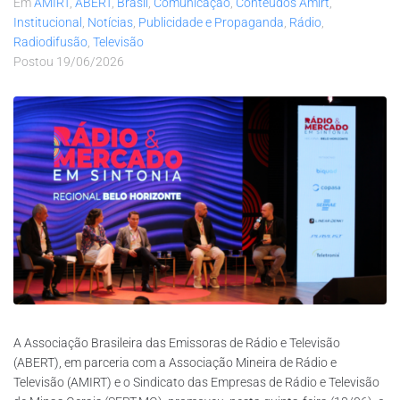
Em
AMIRT
,
ABERT
,
Brasil
,
Comunicação
,
Conteúdos Amirt
,
Institucional
,
Notícias
,
Publicidade e Propaganda
,
Rádio
,
Radiodifusão
,
Televisão
Postou
19/06/2026
A Associação Brasileira das Emissoras de Rádio e Televisão
(ABERT), em parceria com a Associação Mineira de Rádio e
Televisão (AMIRT) e o Sindicato das Empresas de Rádio e Televisão