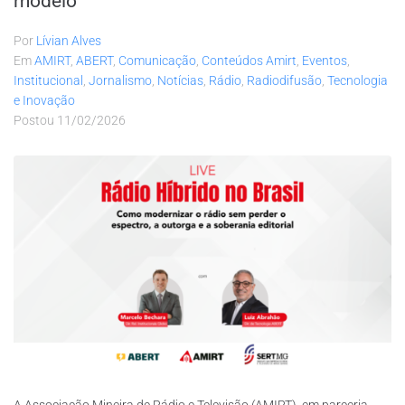
modelo
Por
Lívian Alves
Em
AMIRT
,
ABERT
,
Comunicação
,
Conteúdos Amirt
,
Eventos
,
Institucional
,
Jornalismo
,
Notícias
,
Rádio
,
Radiodifusão
,
Tecnologia
e Inovação
Postou
11/02/2026
A Associação Mineira de Rádio e Televisão (AMIRT), em parceria