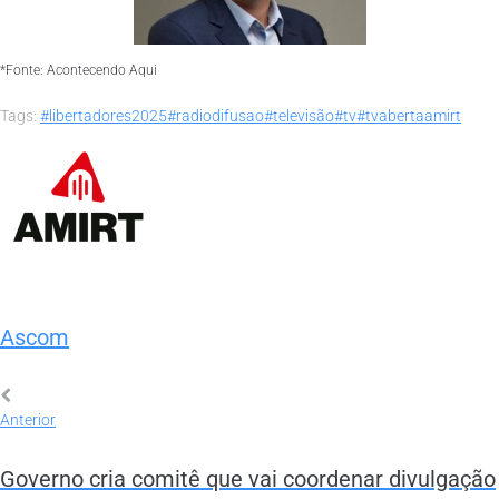
*Fonte: Acontecendo Aqui
Tags:
#libertadores2025
#radiodifusao
#televisão
#tv
#tvaberta
amirt
Ascom
Anterior
Governo cria comitê que vai coordenar divulgação