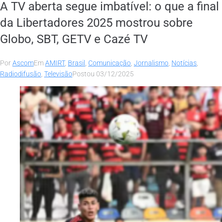
A TV aberta segue imbatível: o que a final
da Libertadores 2025 mostrou sobre
Globo, SBT, GETV e Cazé TV
Por
Ascom
Em
AMIRT
,
Brasil
,
Comunicação
,
Jornalismo
,
Notícias
,
Radiodifusão
,
Televisão
Postou
03/12/2025