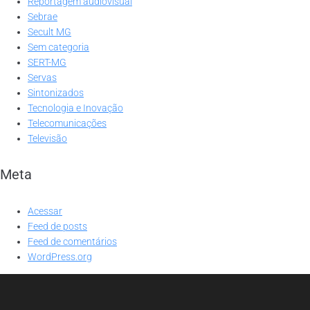
Reportagem audiovisual
Sebrae
Secult MG
Sem categoria
SERT-MG
Servas
Sintonizados
Tecnologia e Inovação
Telecomunicações
Televisão
Meta
Acessar
Feed de posts
Feed de comentários
WordPress.org