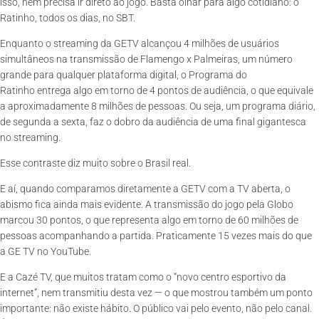
isso, nem precisa ir direto ao jogo. Basta olhar para algo cotidiano: o
Ratinho, todos os dias, no SBT.
Enquanto o streaming da GETV alcançou 4 milhões de usuários
simultâneos na transmissão de Flamengo x Palmeiras, um número
grande para qualquer plataforma digital, o Programa do
Ratinho entrega algo em torno de 4 pontos de audiência, o que equivale
a aproximadamente 8 milhões de pessoas. Ou seja, um programa diário,
de segunda a sexta, faz o dobro da audiência de uma final gigantesca
no streaming.
Esse contraste diz muito sobre o Brasil real.
E aí, quando comparamos diretamente a GETV com a TV aberta, o
abismo fica ainda mais evidente. A transmissão do jogo pela Globo
marcou 30 pontos, o que representa algo em torno de 60 milhões de
pessoas acompanhando a partida. Praticamente 15 vezes mais do que
a GE TV no YouTube.
E a Cazé TV, que muitos tratam como o “novo centro esportivo da
internet”, nem transmitiu desta vez — o que mostrou também um ponto
importante: não existe hábito. O público vai pelo evento, não pelo canal.