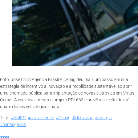
Foto: José Cruz/Agência Brasil A Cemig deu mais um passo em sua
estratégia de incentivo à inovação e à mobilidade sustentável ao abrir
uma chamada pública para implantação de novas eletrovias em Minas
Gerais. A iniciativa integra o projeto PDI-663 e prevê a seleção de até
quatro locais estratégicos para...
Tags:
#AMIRT
,
#carroeletrico
,
#Cemig
,
#eletrovias
,
#energia
,
#minasgerais