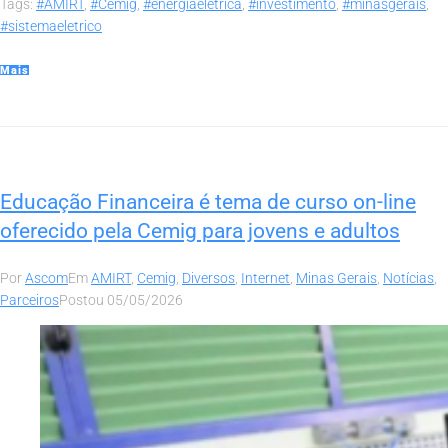
Tags:
#AMIRT
,
#Cemig
,
#energiaeletrica
,
#investimento
,
#minasgerais
,
#sistemaeletrico
Mais
Educação Financeira é tema de curso on-line
oferecido pela Cemig para jovens e adultos
Por
Ascom
Em
AMIRT
,
Cemig
,
Diversos
,
Internet
,
Minas Gerais
,
Notícias
,
Parceiros
Postou
05/05/2026