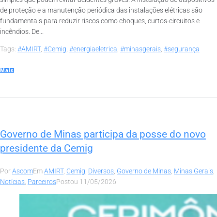
de proteção e a manutenção periódica das instalações elétricas são
fundamentais para reduzir riscos como choques, curtos-circuitos e
incêndios. De...
Tags:
#AMIRT
,
#Cemig
,
#energiaeletrica
,
#minasgerais
,
#segurança
Mais
Governo de Minas participa da posse do novo
presidente da Cemig
Por
Ascom
Em
AMIRT
,
Cemig
,
Diversos
,
Governo de Minas
,
Minas Gerais
,
Notícias
,
Parceiros
Postou
11/05/2026