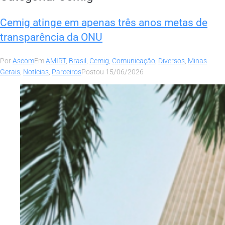
Cemig atinge em apenas três anos metas de
transparência da ONU
Por
Ascom
Em
AMIRT
,
Brasil
,
Cemig
,
Comunicação
,
Diversos
,
Minas
Gerais
,
Notícias
,
Parceiros
Postou
15/06/2026