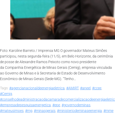
Foto: Karoline Barreto / Imprensa MG O governador Mateus Simões
participou, nesta segunda-feira (11/5), em Belo Horizonte, da cerimônia
de posse de Alexandre Ramos Peixoto como novo presidente
da Companhia Energética de Minas Gerais (Cemig), empresa vinculada
ao Governo de Minas e à Secretaria de Estado de Desenvolvimento
Econômico de Minas Gerais (Sede-MG). "Tenho...
Tags:
#agencianacionaldeenergiaeletrica
,
#AMIRT
,
#aneel
,
#ccee
,
#Cemig
,
#conselhodeadministracaodacamaradecomercializacaodeenergiaeletri
#empresadepesquisaenergetica
,
#epe
,
#governodeminas
,
#mateusimoes
,
#mg
,
#minasgerais
,
#ministeriodeminaseenergia
,
#mme