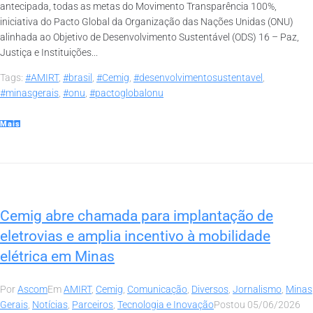
antecipada, todas as metas do Movimento Transparência 100%,
iniciativa do Pacto Global da Organização das Nações Unidas (ONU)
alinhada ao Objetivo de Desenvolvimento Sustentável (ODS) 16 – Paz,
Justiça e Instituições...
Tags:
#AMIRT
,
#brasil
,
#Cemig
,
#desenvolvimentosustentavel
,
#minasgerais
,
#onu
,
#pactoglobalonu
Mais
Cemig abre chamada para implantação de
eletrovias e amplia incentivo à mobilidade
elétrica em Minas
Por
Ascom
Em
AMIRT
,
Cemig
,
Comunicação
,
Diversos
,
Jornalismo
,
Minas
Gerais
,
Notícias
,
Parceiros
,
Tecnologia e Inovação
Postou
05/06/2026