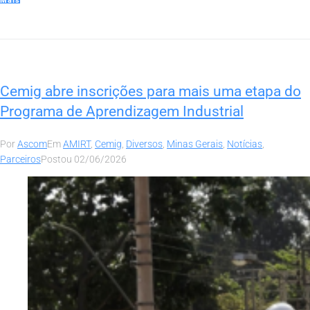
Mais
Cemig abre inscrições para mais uma etapa do
Programa de Aprendizagem Industrial
Por
Ascom
Em
AMIRT
,
Cemig
,
Diversos
,
Minas Gerais
,
Notícias
,
Parceiros
Postou
02/06/2026