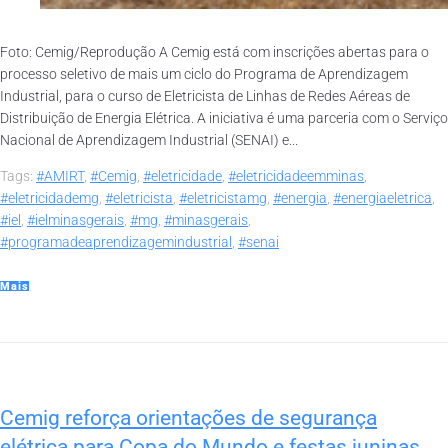
Foto: Cemig/Reprodução A Cemig está com inscrições abertas para o
processo seletivo de mais um ciclo do Programa de Aprendizagem
Industrial, para o curso de Eletricista de Linhas de Redes Aéreas de
Distribuição de Energia Elétrica. A iniciativa é uma parceria com o Serviço
Nacional de Aprendizagem Industrial (SENAI) e...
Tags:
#AMIRT
,
#Cemig
,
#eletricidade
,
#eletricidadeemminas
,
#eletricidademg
,
#eletricista
,
#eletricistamg
,
#energia
,
#energiaeletrica
,
#iel
,
#ielminasgerais
,
#mg
,
#minasgerais
,
#programadeaprendizagemindustrial
,
#senai
Mais
Cemig reforça orientações de segurança
elétrica para Copa do Mundo e festas juninas