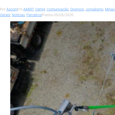
Por
Ascom
Em
AMIRT
,
Cemig
,
Comunicação
,
Diversos
,
Jornalismo
,
Minas
Gerais
,
Notícias
,
Parceiros
Postou
05/05/2026