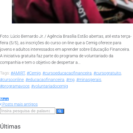
Foto: Lúcio Bernardo Jr. / Agência Brasília Estão abertas, até esta terça-
feira (5/5), as inscrições do curso on-line que a Cemig oferece para
jovens e adultos interessados em aprender sobre Educação Financeira.
A iniciativa gratuita faz parte do programa de voluntariado da
companhia e tem o objetivo de despertar a...
Tags:
#AMIRT
,
#Cemig
,
#cursoeducacaofinanceira
,
#cursogratuito
,
#cursoonline
,
#educacaofinanceira
,
#mg
,
#minasgerais
,
#programavoce
,
#voluntariadocemig
Mais
Posts mais antigos
Últimas