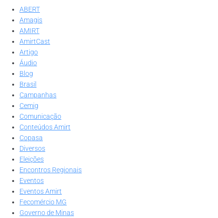
ABERT
Amagis
AMIRT
AmirtCast
Artigo
Áudio
Blog
Brasil
Campanhas
Cemig
Comunicação
Conteúdos Amirt
Copasa
Diversos
Eleições
Encontros Regionais
Eventos
Eventos Amirt
Fecomércio MG
Governo de Minas