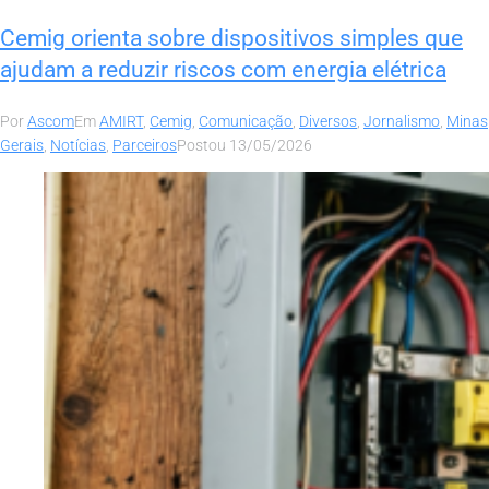
Cemig orienta sobre dispositivos simples que
ajudam a reduzir riscos com energia elétrica
Por
Ascom
Em
AMIRT
,
Cemig
,
Comunicação
,
Diversos
,
Jornalismo
,
Minas
Gerais
,
Notícias
,
Parceiros
Postou
13/05/2026