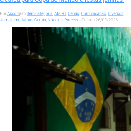
Por
Ascom
Em
Sem categoria
,
AMIRT
,
Cemig
,
Comunicação
,
Diversos
,
Jornalismo
,
Minas Gerais
,
Notícias
,
Parceiros
Postou
26/05/2026