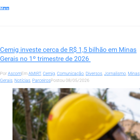
Mais
Cemig investe cerca de R$ 1,5 bilhão em Minas
Gerais no 1º trimestre de 2026
Por
Ascom
Em
AMIRT
,
Cemig
,
Comunicação
,
Diversos
,
Jornalismo
,
Minas
Gerais
,
Notícias
,
Parceiros
Postou
08/05/2026