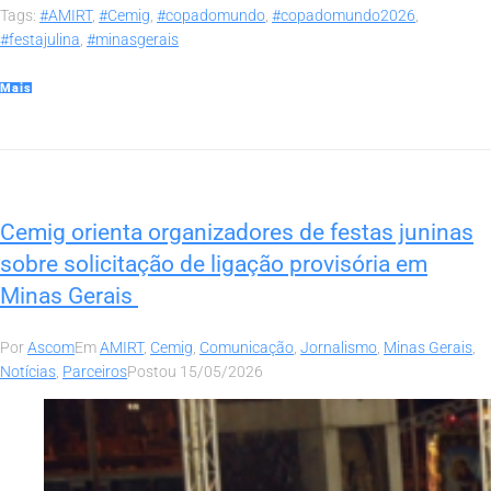
Tags:
#AMIRT
,
#Cemig
,
#copadomundo
,
#copadomundo2026
,
#festajulina
,
#minasgerais
Mais
Cemig orienta organizadores de festas juninas
sobre solicitação de ligação provisória em
Minas Gerais
Por
Ascom
Em
AMIRT
,
Cemig
,
Comunicação
,
Jornalismo
,
Minas Gerais
,
Notícias
,
Parceiros
Postou
15/05/2026