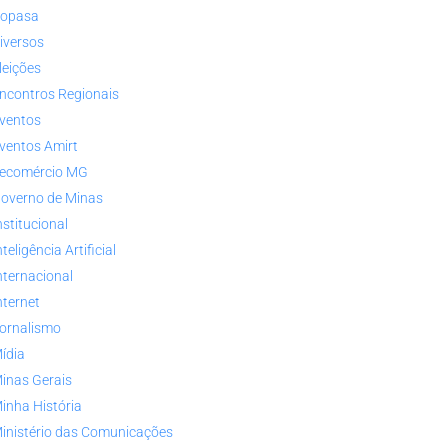
opasa
iversos
leições
ncontros Regionais
ventos
ventos Amirt
ecomércio MG
overno de Minas
nstitucional
nteligência Artificial
nternacional
nternet
ornalismo
ídia
inas Gerais
inha História
inistério das Comunicações