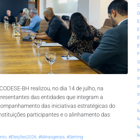
C
D
E
E
E
E
F
G
I
I
I
ODESE-BH realizou, no dia 14 de julho, na
I
resentantes das entidades que integram a
J
acompanhamento das iniciativas estratégicas do
M
nstituições participantes e o alinhamento das
M
M
M
nto
,
#eleições2026
,
#minasgerais
,
#sertmg