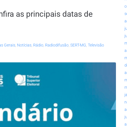
o
nfira as principais datas de
s
a
j
j
m
s Gerais
,
Notícias
,
Rádio
,
Radiodifusão
,
SERT-MG
,
Televisão
a
m
d
a
m
m
j
n
a
j
a