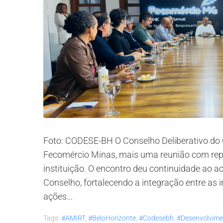
Foto: CODESE-BH O Conselho Deliberativo do C
Fecomércio Minas, mais uma reunião com rep
instituição. O encontro deu continuidade ao 
Conselho, fortalecendo a integração entre as i
ações...
Tags:
#AMIRT
,
#BeloHorizonte
,
#codesebh
,
#desenvolvime