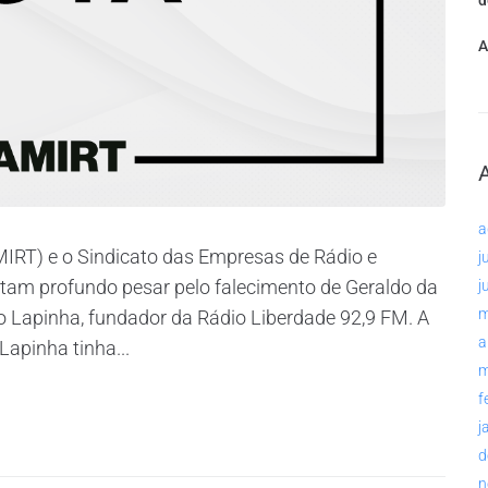
d
A
a
MIRT) e o Sindicato das Empresas de Rádio e
j
tam profundo pesar pelo falecimento de Geraldo da
j
m
 Lapinha, fundador da Rádio Liberdade 92,9 FM. A
a
Lapinha tinha...
m
f
j
d
n