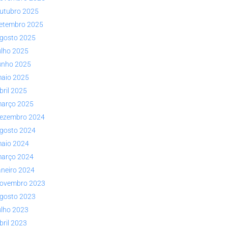
utubro 2025
etembro 2025
gosto 2025
ulho 2025
unho 2025
aio 2025
bril 2025
arço 2025
ezembro 2024
gosto 2024
aio 2024
arço 2024
aneiro 2024
ovembro 2023
gosto 2023
ulho 2023
bril 2023