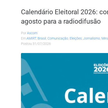
Calendário Eleitoral 2026: co
agosto para a radiodifusão
Por
Ascom
Em
AMIRT
,
Brasil
,
Comunicação
,
Eleições
,
Jornalismo
,
Mina
Postou
31/07/2026