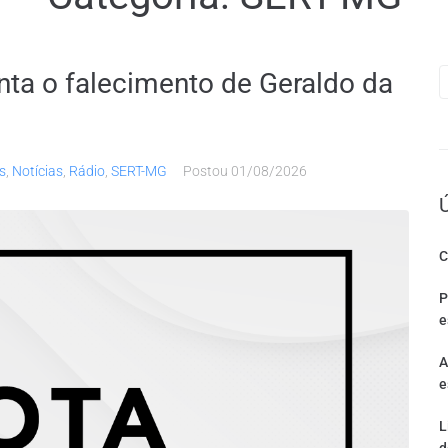
ta o falecimento de Geraldo da
s
,
Notícias
,
Rádio
,
SERT-MG
Postou
01/08/2026
C
P
e
A
e
L