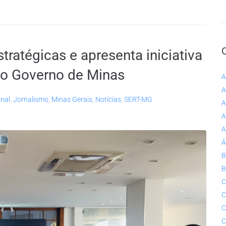
ratégicas e apresenta iniciativa
ao Governo de Minas
A
A
onal
,
Jornalismo
,
Minas Gerais
,
Notícias
,
SERT-MG
A
A
A
Á
B
B
C
C
C
C