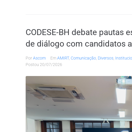
CODESE-BH debate pautas est
de diálogo com candidatos 
Por
Ascom
Em
AMIRT
,
Comunicação
,
Diversos
,
Instituci
Postou
20/07/2026