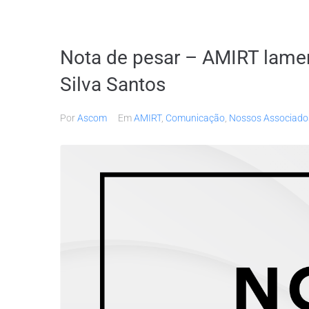
Nota de pesar – AMIRT lamen
Silva Santos
Por
Ascom
Em
AMIRT
,
Comunicação
,
Nossos Associado