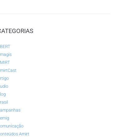
CATEGORIAS
BERT
magis
MIRT
mirtCast
rtigo
udio
log
rasil
ampanhas
emig
omunicação
onteúdos Amirt