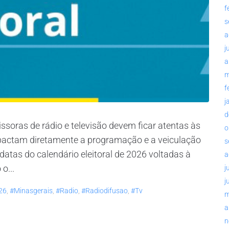
f
s
a
j
a
m
f
j
d
soras de rádio e televisão devem ficar atentas às
o
impactam diretamente a programação e a veiculação
s
datas do calendário eleitoral de 2026 voltadas à
a
o...
j
j
26
,
#minasgerais
,
#radio
,
#radiodifusao
,
#tv
m
a
n