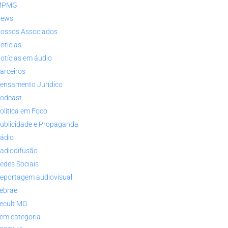
MPMG
ews
ossos Associados
otícias
otícias em áudio
arceiros
ensamento Jurídico
odcast
olítica em Foco
ublicidade e Propaganda
ádio
adiodifusão
edes Sociais
eportagem audiovisual
ebrae
ecult MG
em categoria