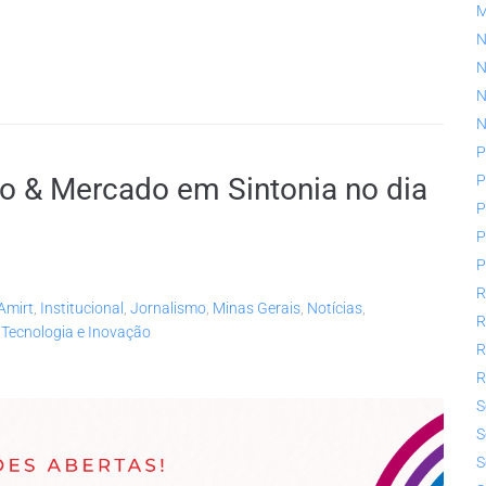
N
N
N
N
P
P
io & Mercado em Sintonia no dia
P
P
P
R
Amirt
,
Institucional
,
Jornalismo
,
Minas Gerais
,
Notícias
,
R
,
Tecnologia e Inovação
R
R
S
S
S