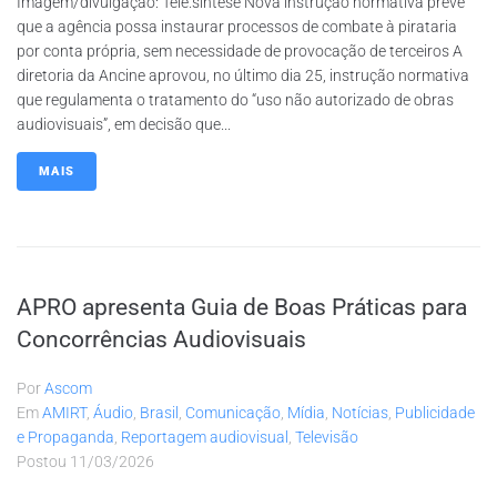
Imagem/divulgação: Tele.síntese Nova instrução normativa prevê
que a agência possa instaurar processos de combate à pirataria
por conta própria, sem necessidade de provocação de terceiros A
diretoria da Ancine aprovou, no último dia 25, instrução normativa
que regulamenta o tratamento do “uso não autorizado de obras
audiovisuais”, em decisão que...
MAIS
APRO apresenta Guia de Boas Práticas para
Concorrências Audiovisuais
Por
Ascom
Em
AMIRT
,
Áudio
,
Brasil
,
Comunicação
,
Mídia
,
Notícias
,
Publicidade
e Propaganda
,
Reportagem audiovisual
,
Televisão
Postou
11/03/2026