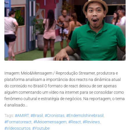
Imagem: Meio&Mensagem / Reprodução Streamer, produtora e
plataforma analisam a importância dos reacts na dinâmica atual
do conteúdo no Brasil O formato de react deixou de ser apenas
alguém comentando um vídeo na internet para se consolidar como
fenômeno cultural e estratégia de negócios. Na reportagem, o tema
é analisado...
Tags:
#AMIRT
,
#brasil
,
#cronistas
,
#endemolshinebrasil
,
#formatoreact
,
#meioemensagem
,
#react
,
#reviews
,
#videoscurtos
,
#youtube