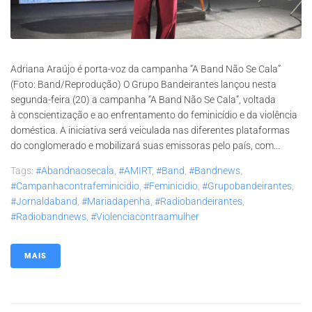
Adriana Araújo é porta-voz da campanha “A Band Não Se Cala”
(Foto: Band/Reprodução) O Grupo Bandeirantes lançou nesta
segunda-feira (20) a campanha “A Band Não Se Cala”, voltada
à conscientização e ao enfrentamento do feminicídio e da violência
doméstica. A iniciativa será veiculada nas diferentes plataformas
do conglomerado e mobilizará suas emissoras pelo país, com...
Tags:
#abandnaosecala
,
#AMIRT
,
#band
,
#bandnews
,
#campanhacontrafeminicidio
,
#feminicidio
,
#grupobandeirantes
,
#jornaldaband
,
#mariadapenha
,
#radiobandeirantes
,
#radiobandnews
,
#violenciacontraamulher
MAIS