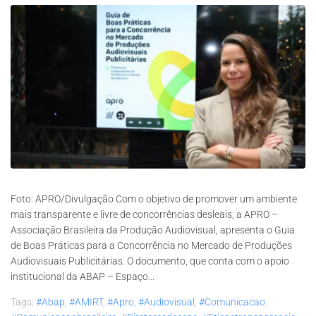
Foto: APRO/Divulgação Com o objetivo de promover um ambiente
mais transparente e livre de concorrências desleais, a APRO –
Associação Brasileira da Produção Audiovisual, apresenta o Guia
de Boas Práticas para a Concorrência no Mercado de Produções
Audiovisuais Publicitárias. O documento, que conta com o apoio
institucional da ABAP – Espaço...
Tags:
#abap
,
#AMIRT
,
#apro
,
#audiovisual
,
#comunicacao
,