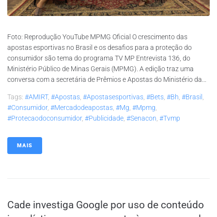
Foto: Reprodução YouTube MPMG Oficial O crescimento das
apostas esportivas no Brasil e os desafios para a proteção do
consumidor são tema do programa TV MP Entrevista 136, do
Ministério Público de Minas Gerais (MPMG). A edição traz uma
conversa com a secretária de Prêmios e Apostas do Ministério da...
Tags:
#AMIRT
,
#apostas
,
#apostasesportivas
,
#bets
,
#bh
,
#brasil
,
#consumidor
,
#mercadodeapostas
,
#mg
,
#mpmg
,
#protecaodoconsumidor
,
#publicidade
,
#senacon
,
#tvmp
MAIS
Cade investiga Google por uso de conteúdo