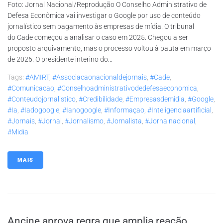
Foto: Jornal Nacional/Reprodução O Conselho Administrativo de
Defesa Econômica vai investigar o Google por uso de conteúdo
jornalístico sem pagamento às empresas de mídia. O tribunal
do Cade começou a analisar o caso em 2025. Chegou a ser
proposto arquivamento, mas o processo voltou à pauta em março
de 2026. O presidente interino do...
Tags:
#AMIRT
,
#associacaonacionaldejornais
,
#cade
,
#comunicacao
,
#conselhoadministrativodedefesaeconomica
,
#conteudojornalistico
,
#credibilidade
,
#empresasdemidia
,
#google
,
#ia
,
#iadogoogle
,
#ianogoogle
,
#informaçao
,
#inteligenciaartificial
,
#jornais
,
#jornal
,
#jornalismo
,
#jornalista
,
#jornalnacional
,
#midia
MAIS
Ancine aprova regra que amplia reação