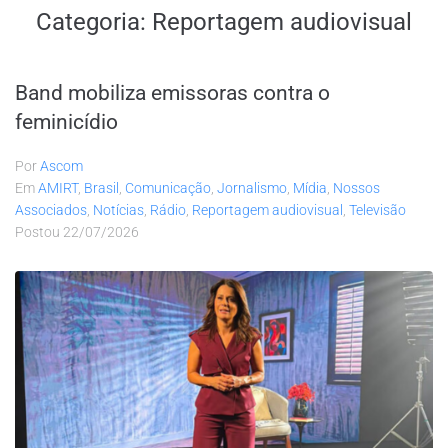
Categoria:
Reportagem audiovisual
Band mobiliza emissoras contra o
feminicídio
Por
Ascom
Em
AMIRT
,
Brasil
,
Comunicação
,
Jornalismo
,
Mídia
,
Nossos
Associados
,
Notícias
,
Rádio
,
Reportagem audiovisual
,
Televisão
Postou
22/07/2026