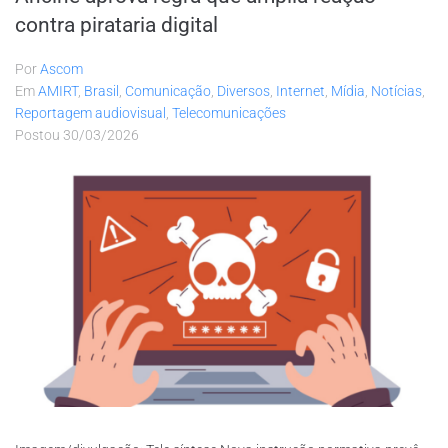
contra pirataria digital
Por
Ascom
Em
AMIRT
,
Brasil
,
Comunicação
,
Diversos
,
Internet
,
Mídia
,
Notícias
,
Reportagem audiovisual
,
Telecomunicações
Postou
30/03/2026