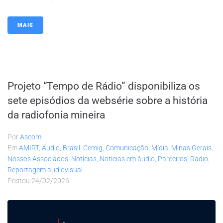
MAIS
Projeto “Tempo de Rádio” disponibiliza os
sete episódios da websérie sobre a história
da radiofonia mineira
Por
Ascom
Em
AMIRT
,
Áudio
,
Brasil
,
Cemig
,
Comunicação
,
Mídia
,
Minas Gerais
,
Nossos Associados
,
Notícias
,
Notícias em áudio
,
Parceiros
,
Rádio
,
Reportagem audiovisual
Postou
24/02/2026