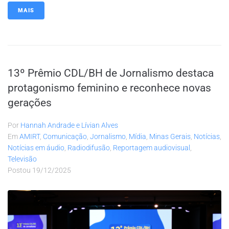
MAIS
13º Prêmio CDL/BH de Jornalismo destaca
protagonismo feminino e reconhece novas
gerações
Por
Hannah Andrade e Lívian Alves
Em
AMIRT
,
Comunicação
,
Jornalismo
,
Mídia
,
Minas Gerais
,
Notícias
,
Notícias em áudio
,
Radiodifusão
,
Reportagem audiovisual
,
Televisão
Postou
19/12/2025