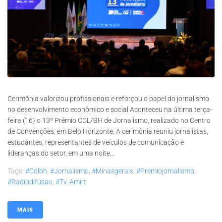
Cerimônia valorizou profissionais e reforçou o papel do jornalismo
no desenvolvimento econômico e social Aconteceu na última terça-
feira (16) o 13º Prêmio CDL/BH de Jornalismo, realizado no Centro
de Convenções, em Belo Horizonte. A cerimônia reuniu jornalistas,
estudantes, representantes de veículos de comunicação e
lideranças do setor, em uma noite...
Tags:
#cdlbh
,
#jornalismo
,
#minasgerais
,
#Premiojornalismo
,
#radiodifusao
,
#tv
,
Amirt
MAIS