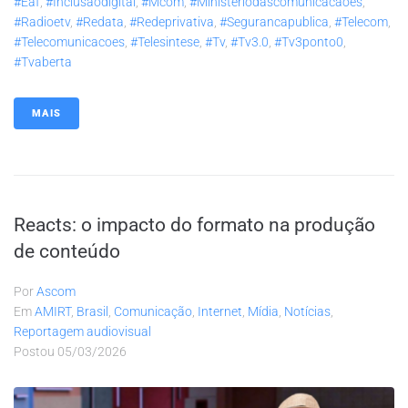
#eaf
,
#inclusaodigital
,
#mcom
,
#ministeriodascomunicacaoes
,
#radioetv
,
#redata
,
#redeprivativa
,
#segurancapublica
,
#telecom
,
#telecomunicacoes
,
#telesintese
,
#tv
,
#tv3.0
,
#tv3ponto0
,
#tvaberta
MAIS
Reacts: o impacto do formato na produção
de conteúdo
Por
Ascom
Em
AMIRT
,
Brasil
,
Comunicação
,
Internet
,
Mídia
,
Notícias
,
Reportagem audiovisual
Postou
05/03/2026