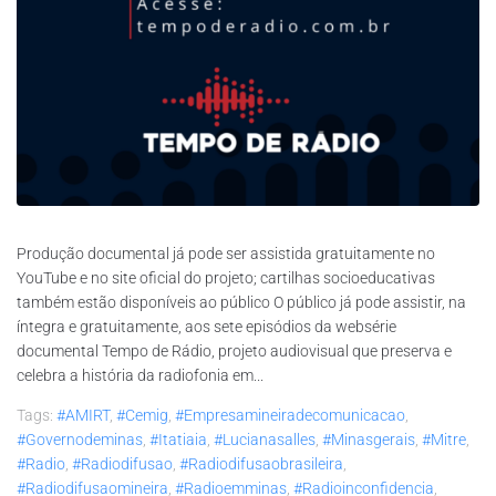
Produção documental já pode ser assistida gratuitamente no
YouTube e no site oficial do projeto; cartilhas socioeducativas
também estão disponíveis ao público O público já pode assistir, na
íntegra e gratuitamente, aos sete episódios da websérie
documental Tempo de Rádio, projeto audiovisual que preserva e
celebra a história da radiofonia em...
Tags:
#AMIRT
,
#Cemig
,
#empresamineiradecomunicacao
,
#governodeminas
,
#itatiaia
,
#lucianasalles
,
#minasgerais
,
#mitre
,
#radio
,
#radiodifusao
,
#radiodifusaobrasileira
,
#radiodifusaomineira
,
#radioemminas
,
#radioinconfidencia
,