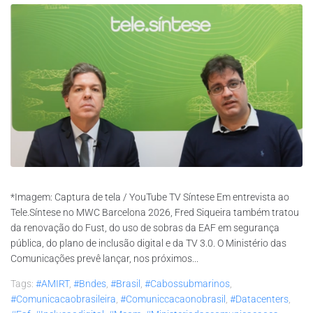
*Imagem: Captura de tela / YouTube TV Síntese Em entrevista ao
Tele.Síntese no MWC Barcelona 2026, Fred Siqueira também tratou
da renovação do Fust, do uso de sobras da EAF em segurança
pública, do plano de inclusão digital e da TV 3.0. O Ministério das
Comunicações prevê lançar, nos próximos...
Tags:
#AMIRT
,
#bndes
,
#brasil
,
#cabossubmarinos
,
#comunicacaobrasileira
,
#comuniccacaonobrasil
,
#datacenters
,