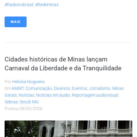
#radionobrasil
,
#redeminas
MAIS
Cidades históricas de Minas lançam
Carnaval da Liberdade e da Tranquilidade
Por
Heloisa Nogueira
Em
AMIRT
,
Comunicação
,
Diversos
,
Eventos
,
Jornalismo
,
Minas
Gerais
,
Notícias
,
Notícias em áudio
,
Reportagem audiovisual
,
Sebrae
,
Secult MG
Postou
09/02/2026