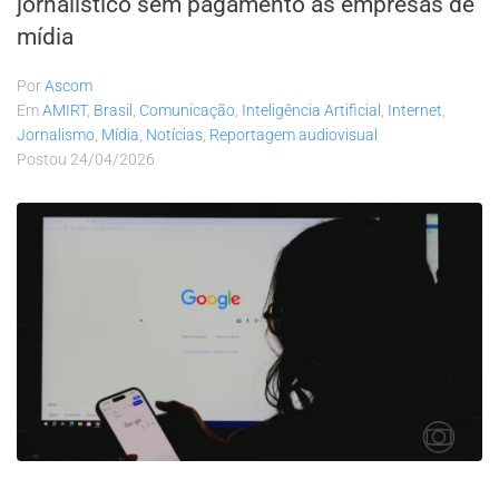
jornalístico sem pagamento às empresas de
mídia
Por
Ascom
Em
AMIRT
,
Brasil
,
Comunicação
,
Inteligência Artificial
,
Internet
,
Jornalismo
,
Mídia
,
Notícias
,
Reportagem audiovisual
Postou
24/04/2026