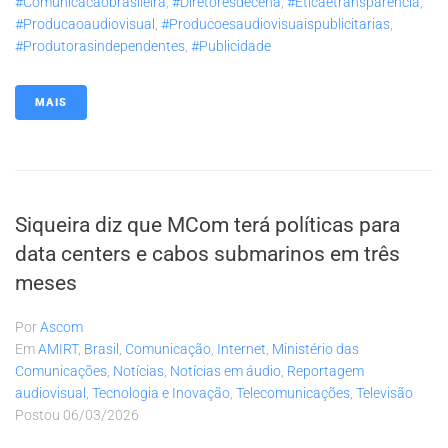
#comunicacaobrasileira
,
#diretoresdecena
,
#eticaetransparencia
,
#producaoaudiovisual
,
#producoesaudiovisuaispublicitarias
,
#produtorasindependentes
,
#publicidade
MAIS
Siqueira diz que MCom terá políticas para
data centers e cabos submarinos em três
meses
Por
Ascom
Em
AMIRT
,
Brasil
,
Comunicação
,
Internet
,
Ministério das
Comunicações
,
Notícias
,
Notícias em áudio
,
Reportagem
audiovisual
,
Tecnologia e Inovação
,
Telecomunicações
,
Televisão
Postou
06/03/2026