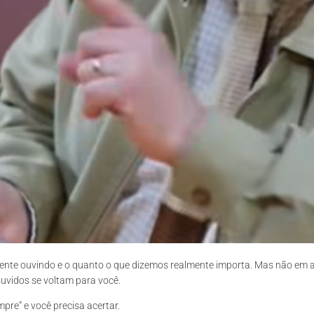
mente ouvindo e o quanto o que dizemos realmente importa. Mas não em 
uvidos se voltam para você.
re” e você precisa acertar.