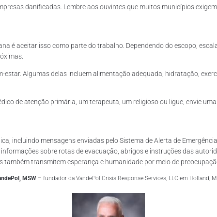
presas danificadas. Lembre aos ouvintes que muitos municípios exigem 
ana é aceitar isso como parte do trabalho. Dependendo do escopo, escala 
róximas.
estar. Algumas delas incluem alimentação adequada, hidratação, exercício
médico de atenção primária, um terapeuta, um religioso ou ligue, envie 
ca, incluindo mensagens enviadas pelo Sistema de Alerta de Emergência 
do informações sobre rotas de evacuação, abrigos e instruções das autori
pois também transmitem esperança e humanidade por meio de preocupaç
andePol, MSW –
fundador da VandePol Crisis Response Services, LLC em Holland, M