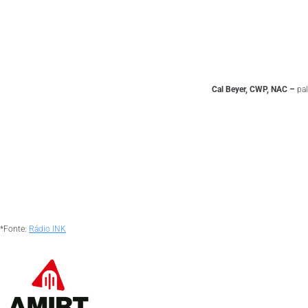
Cal Beyer, CWP, NAC
–
pa
*Fonte:
Rádio INK