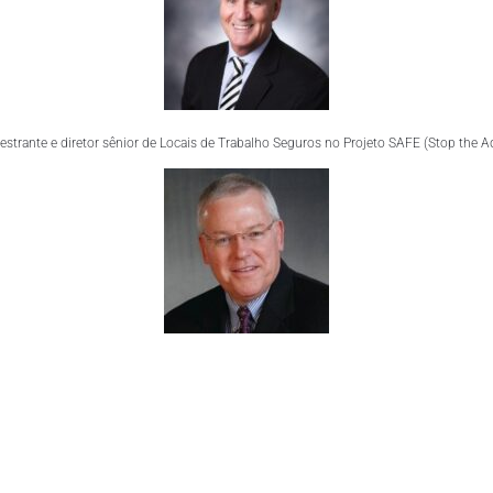
lestrante e diretor sênior de Locais de Trabalho Seguros no Projeto SAFE (Stop the A