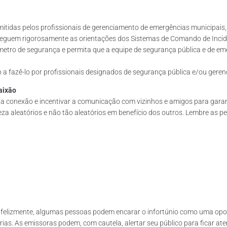
mitidas pelos profissionais de gerenciamento de emergências municipais
eguem rigorosamente as orientações dos Sistemas de Comando de Inciden
metro de segurança e permita que a equipe de segurança pública e de em
o a fazê-lo por profissionais designados de segurança pública e/ou ger
aixão
r a conexão e incentivar a comunicação com vizinhos e amigos para garant
za aleatórios e não tão aleatórios em benefício dos outros. Lembre as p
nfelizmente, algumas pessoas podem encarar o infortúnio como uma opo
rias. As emissoras podem, com cautela, alertar seu público para ficar 