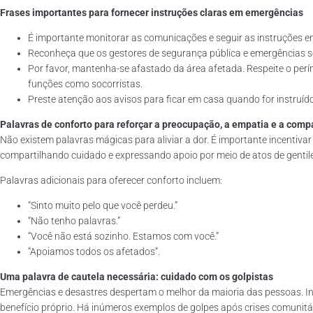
Frases importantes para fornecer instruções claras em emergências
É importante monitorar as comunicações e seguir as instruções e
Reconheça que os gestores de segurança pública e emergências s
Por favor, mantenha-se afastado da área afetada. Respeite o perí
funções como socorristas.
Preste atenção aos avisos para ficar em casa quando for instruíd
Palavras de conforto para reforçar a preocupação, a empatia e a comp
Não existem palavras mágicas para aliviar a dor. É importante incentiva
compartilhando cuidado e expressando apoio por meio de atos de gentile
Palavras adicionais para oferecer conforto incluem:
“Sinto muito pelo que você perdeu.”
“Não tenho palavras.”
“Você não está sozinho. Estamos com você.”
“Apoiamos todos os afetados”.
Uma palavra de cautela necessária: cuidado com os golpistas
Emergências e desastres despertam o melhor da maioria das pessoas. I
benefício próprio. Há inúmeros exemplos de golpes após crises comunitá