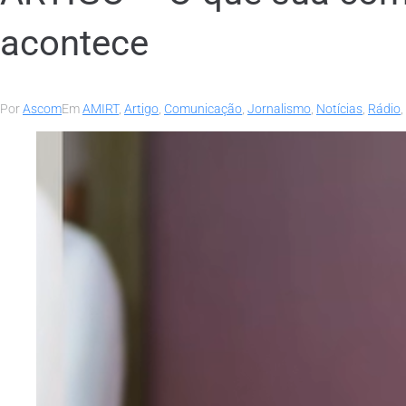
acontece
Por
Ascom
Em
AMIRT
,
Artigo
,
Comunicação
,
Jornalismo
,
Notícias
,
Rádio
,