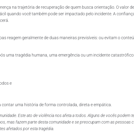
rença na trajetória de recuperação de quem busca orientação. O valor d
cil quando você também pode ser impactado pelo incidente. A confianç
cerá.
oas reagem geralmente de duas maneiras previsíveis: ou evitam o conte
ós uma tragédia humana, uma emergência ou um incidente catastrófico é
todos e
contar uma história de forma controlada, direta e empática.
 comunidade. Este ato de violência nos afeta a todos. Alguns de vocês podem
próximos, mas fazem parte desta comunidade e se preocupam com as pessoas
es afetados por esta tragédia.