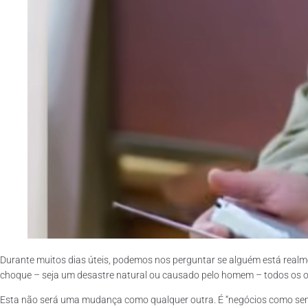
Durante muitos dias úteis, podemos nos perguntar se alguém está real
choque – seja um desastre natural ou causado pelo homem – todos os o
Esta não será uma mudança como qualquer outra. É “negócios como semp