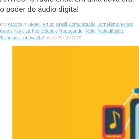
o poder do áudio digital
Por
Ascom
Em
AMIRT
,
Artigo
,
Brasil
,
Comunicação
,
Jornalismo
,
Minas
Gerais
,
Notícias
,
Publicidade e Propaganda
,
Rádio
,
Radiodifusão
,
Tecnologia e Inovação
Postou
30/10/2025