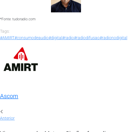
*Fonte: tudoradio.com
Tags:
#AMIRT
#consumodeaudio
#digital
#radio
#radiodifusao
#radionodigital
Ascom
Anterior