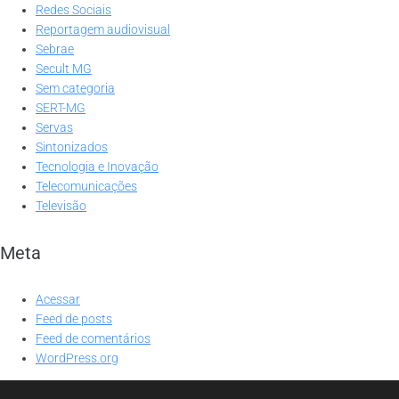
Redes Sociais
Reportagem audiovisual
Sebrae
Secult MG
Sem categoria
SERT-MG
Servas
Sintonizados
Tecnologia e Inovação
Telecomunicações
Televisão
Meta
Acessar
Feed de posts
Feed de comentários
WordPress.org