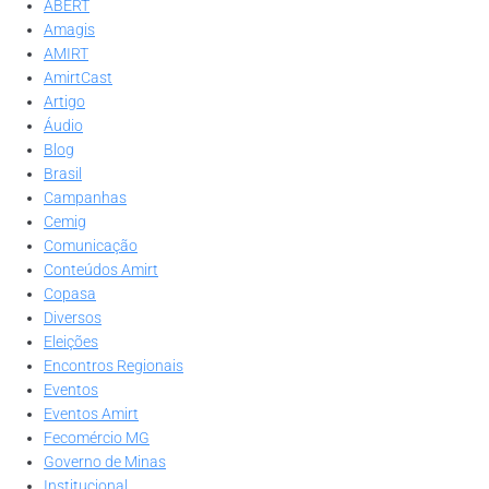
ABERT
Amagis
AMIRT
AmirtCast
Artigo
Áudio
Blog
Brasil
Campanhas
Cemig
Comunicação
Conteúdos Amirt
Copasa
Diversos
Eleições
Encontros Regionais
Eventos
Eventos Amirt
Fecomércio MG
Governo de Minas
Institucional