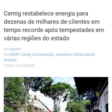
Cemig restabelece energia para
dezenas de milhares de clientes em
tempo recorde após tempestades em
várias regiões do estado
Por
Ascom
Em
AMIRT
,
Cemig
,
Comunicação
,
Jornalismo
,
Minas Gerais
,
Notícias
Postou
16/12/2025