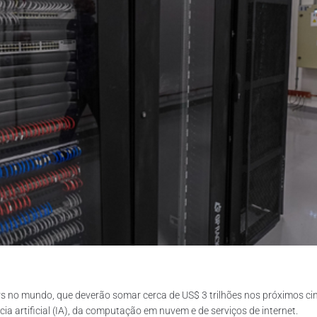
rs no mundo, que deverão somar cerca de US$ 3 trilhões nos próximos cinc
a artificial (IA), da computação em nuvem e de serviços de internet.