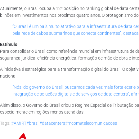
Atualmente, o Brasil ocupa a 12ª posição no ranking global de data cen
bilhões em investimentos nos próximos quatro anos. O protagonismo do pa
“O Brasil é um país muito atrativo para a infraestrutura de data
pela rede de cabos submarinos que conecta continentes”, destaca 
Estímulo
Para consolidar o Brasil como referência mundial em infraestrutura de d
segurança jurídica, eficiência energética, formação de mão de obra e int
A iniciativa é estratégica para a transformação digital do Brasil. O objet
nacional.
“Nós, do governo do Brasil, buscamos cada vez mais fortalecer e
integração de soluções digitais e de serviços de data centers”, afir
Além disso, o Governo do Brasil criou o Regime Especial de Tributação p
especialmente em regiões menos atendidas.
Tags:
#AMIRT
#brasil
#datacenters
#mcom
#telecomunicacoes