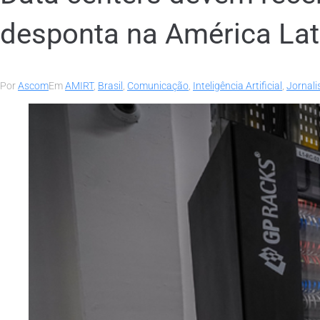
desponta na América Lat
Por
Ascom
Em
AMIRT
,
Brasil
,
Comunicação
,
Inteligência Artificial
,
Jornal