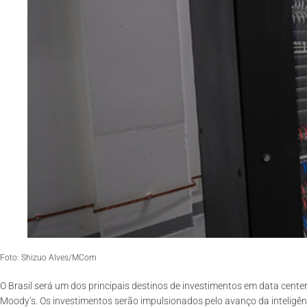
Foto: Shizuo Alves/MCom
O Brasil será um dos principais destinos de investimentos em data cente
Moody’s. Os investimentos serão impulsionados pelo avanço da inteligênci