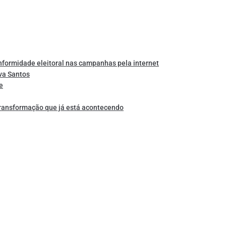
nformidade eleitoral nas campanhas pela internet
va Santos
e
transformação que já está acontecendo