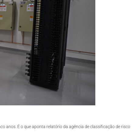
o anos. É o que aponta relatório da agência de classificação de risco