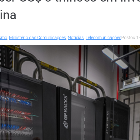
ina
ismo
,
Ministério das Comunicações
,
Notícias
,
Telecomunicações
Postou
1