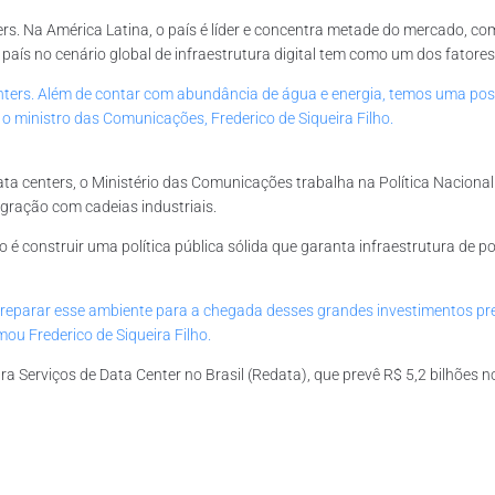
ters. Na América Latina, o país é líder e concentra metade do mercado, 
ís no cenário global de infraestrutura digital tem como um dos fatores 
 centers. Além de contar com abundância de água e energia, temos uma pos
o ministro das Comunicações, Frederico de Siqueira Filho.
ata centers, o Ministério das Comunicações trabalha na Política Nacional
egração com cadeias industriais.
ivo é construir uma política pública sólida que garanta infraestrutura de 
 preparar esse ambiente para a chegada desses grandes investimentos pr
mou Frederico de Siqueira Filho.
ara Serviços de Data Center no Brasil (Redata), que prevê R$ 5,2 bilhõe