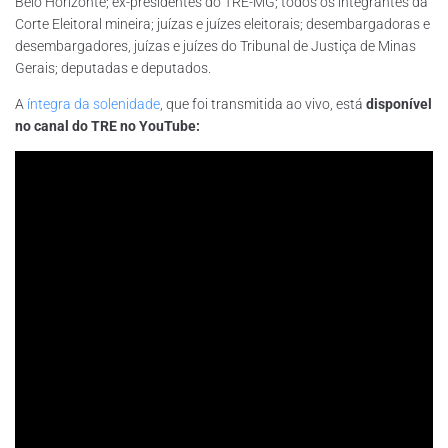
Belo Horizonte; ex-presidentes do TRE-MG; todos os integrantes da
Corte Eleitoral mineira; juízas e juízes eleitorais; desembargadoras e
desembargadores, juízas e juízes do Tribunal de Justiça de Minas
Gerais; deputadas e deputados.
A
íntegra da solenidade
, que foi transmitida ao vivo, está
disponível
no canal do TRE no YouTube: