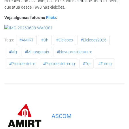
Hércules Gomes Júnior, da 151ª Zona Eleitoral de João Pinheiro,
que atua desde 1990 nas eleições.
Veja algumas fotos no
Flickr
:
Tags:
#AMIRT
#bh
#eleicoes
#eleicoes2026
#mg
#minasgerais
#novopresidentetre
#presidentetre
#presidentetremg
#tre
#tremg
ASCOM