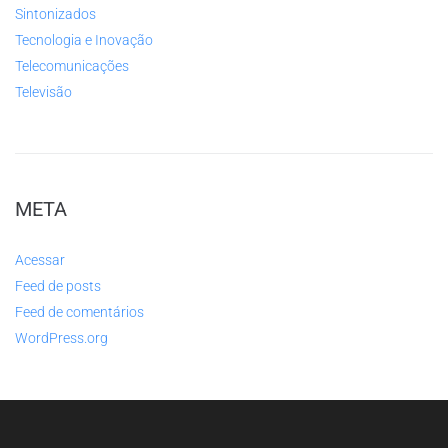
Sintonizados
Tecnologia e Inovação
Telecomunicações
Televisão
META
Acessar
Feed de posts
Feed de comentários
WordPress.org