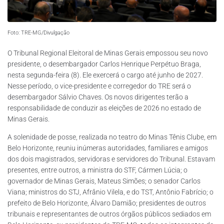
Foto: TRE-MG/Divulgação
O Tribunal Regional Eleitoral de Minas Gerais empossou seu novo
presidente, o desembargador Carlos Henrique Perpétuo Braga,
nesta segunda-feira (8). Ele exercerá o cargo até junho de 2027.
Nesse período, o vice-presidente e corregedor do TRE será o
desembargador Sálvio Chaves. Os novos dirigentes terão a
responsabilidade de conduzir as eleições de 2026 no estado de
Minas Gerais.
A solenidade de posse, realizada no teatro do Minas Tênis Clube, em
Belo Horizonte, reuniu inúmeras autoridades, familiares e amigos
dos dois magistrados, servidoras e servidores do Tribunal. Estavam
presentes, entre outros, a ministra do STF, Cármen Lúcia; o
governador de Minas Gerais, Mateus Simões; o senador Carlos
Viana; ministros do STJ, Afrânio Vilela, e do TST, Antônio Fabrício; o
prefeito de Belo Horizonte, Álvaro Damião; presidentes de outros
tribunais e representantes de outros órgãos públicos sediados em