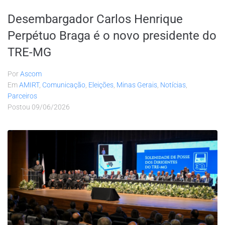
Desembargador Carlos Henrique
Perpétuo Braga é o novo presidente do
TRE-MG
Por
Ascom
Em
AMIRT
,
Comunicação
,
Eleições
,
Minas Gerais
,
Notícias
,
Parceiros
Postou
09/06/2026