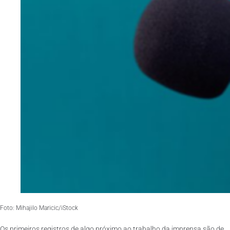
Foto: Mihajilo Maricic/iStock
Os primeiros registros de algo próximo ao trabalho da imprensa são de