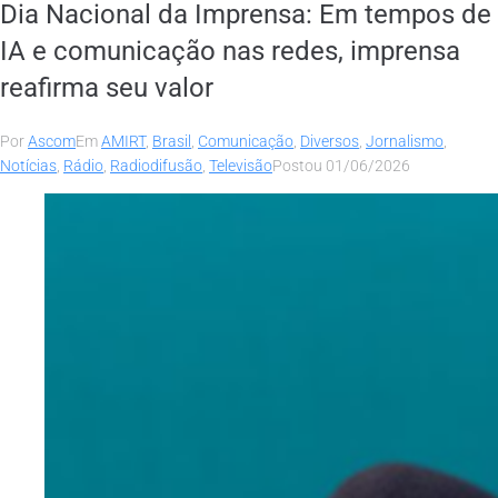
Dia Nacional da Imprensa: Em tempos de
IA e comunicação nas redes, imprensa
reafirma seu valor
Por
Ascom
Em
AMIRT
,
Brasil
,
Comunicação
,
Diversos
,
Jornalismo
,
Notícias
,
Rádio
,
Radiodifusão
,
Televisão
Postou
01/06/2026