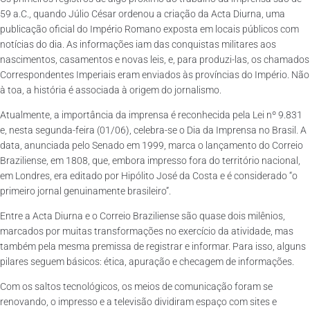
59 a.C., quando Júlio César ordenou a criação da Acta Diurna, uma
publicação oficial do Império Romano exposta em locais públicos com
notícias do dia. As informações iam das conquistas militares aos
nascimentos, casamentos e novas leis, e, para produzi-las, os chamados
Correspondentes Imperiais eram enviados às províncias do Império. Não
à toa, a história é associada à origem do jornalismo.
Atualmente, a importância da imprensa é reconhecida pela Lei nº 9.831
e, nesta segunda-feira (01/06), celebra-se o Dia da Imprensa no Brasil. A
data, anunciada pelo Senado em 1999, marca o lançamento do Correio
Braziliense, em 1808, que, embora impresso fora do território nacional,
em Londres, era editado por Hipólito José da Costa e é considerado “o
primeiro jornal genuinamente brasileiro”.
Entre a Acta Diurna e o Correio Braziliense são quase dois milênios,
marcados por muitas transformações no exercício da atividade, mas
também pela mesma premissa de registrar e informar. Para isso, alguns
pilares seguem básicos: ética, apuração e checagem de informações.
Com os saltos tecnológicos, os meios de comunicação foram se
renovando, o impresso e a televisão dividiram espaço com sites e