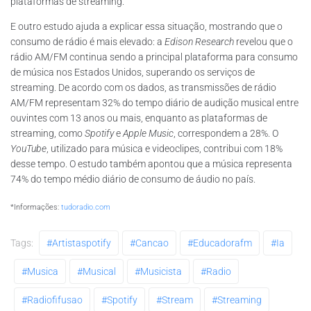
plataformas de streaming.
E outro estudo ajuda a explicar essa situação, mostrando que o
consumo de rádio é mais elevado: a
Edison Research
revelou que o
rádio AM/FM continua sendo a principal plataforma para consumo
de música nos Estados Unidos, superando os serviços de
streaming. De acordo com os dados, as transmissões de rádio
AM/FM representam 32% do tempo diário de audição musical entre
ouvintes com 13 anos ou mais, enquanto as plataformas de
streaming, como
Spotify
e
Apple Music
, correspondem a 28%. O
YouTube
, utilizado para música e videoclipes, contribui com 18%
desse tempo. O estudo também apontou que a música representa
74% do tempo médio diário de consumo de áudio no país.
*Informações:
tudoradio.com
Tags:
#artistaspotify
#cancao
#educadorafm
#ia
#musica
#musical
#musicista
#radio
#radiofifusao
#spotify
#stream
#streaming