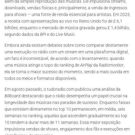
além da simples reprodução das músicas. Ele impulsiona
streams
,
downloads, vendas físicas e, principalmente, a venda de ingressos
para shows — uma fonte de renda essencial para artistas. Em 2023,
a receita com apresentações ao vivo no Reino Unido foi de £ 6,1
bilhões, enquanto o mercado de música gravada gerou £ 1,4 bilhão,
segundo dados da
BPI
e do
Live Music
.
Embora ainda existam debates sobre como comparar diretamente
uma execução no rádio com um
stream
em uma plataforma digital,
um fato é incontestável, de acordo com o levantamento: quando
uma música atinge o topo do ranking de
AirPlay
da
Radiomonitor
,
ela se torna o maior sucesso do momento, sendo a mais ouvida em
todos os meios e formatos disponíveis.
Em agosto passado, o tudoradio.com publicou uma análise da
Billboard
destacando que o rádio desempenha um papel crucial na
longevidade das músicas nas paradas de sucesso. Enquanto faixas
que estreiam diretamente no top 10 permanecem, em média, seis
semanas no ranking, aquelas que ascendem gradualmente ao top
10 tendem a durar mais de 11 semanas. Essa maior exposição
impulsiona vendas de shows, engajamento dos fãs e execuções em