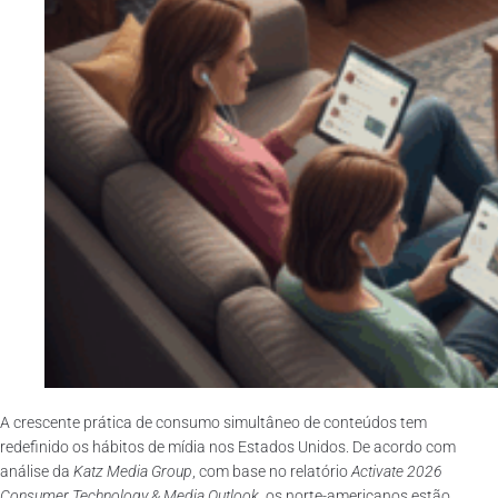
A crescente prática de consumo simultâneo de conteúdos tem
redefinido os hábitos de mídia nos Estados Unidos. De acordo com
análise da
Katz Media Group
, com base no relatório
Activate 2026
Consumer Technology & Media Outlook
, os norte-americanos estão