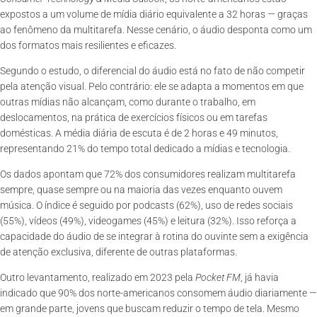
expostos a um volume de mídia diário equivalente a 32 horas — graças
ao fenômeno da multitarefa. Nesse cenário, o áudio desponta como um
dos formatos mais resilientes e eficazes.
Segundo o estudo, o diferencial do áudio está no fato de não competir
pela atenção visual. Pelo contrário: ele se adapta a momentos em que
outras mídias não alcançam, como durante o trabalho, em
deslocamentos, na prática de exercícios físicos ou em tarefas
domésticas. A média diária de escuta é de 2 horas e 49 minutos,
representando 21% do tempo total dedicado a mídias e tecnologia.
Os dados apontam que 72% dos consumidores realizam multitarefa
sempre, quase sempre ou na maioria das vezes enquanto ouvem
música. O índice é seguido por podcasts (62%), uso de redes sociais
(55%), vídeos (49%), videogames (45%) e leitura (32%). Isso reforça a
capacidade do áudio de se integrar à rotina do ouvinte sem a exigência
de atenção exclusiva, diferente de outras plataformas.
Outro levantamento, realizado em 2023 pela
Pocket FM
, já havia
indicado que 90% dos norte-americanos consomem áudio diariamente —
em grande parte, jovens que buscam reduzir o tempo de tela. Mesmo