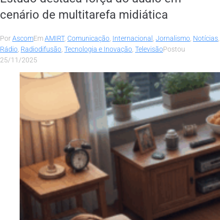
cenário de multitarefa midiática
Por
Ascom
Em
AMIRT
,
Comunicação
,
Internacional
,
Jornalismo
,
Notícias
,
Rádio
,
Radiodifusão
,
Tecnologia e Inovação
,
Televisão
Postou
25/11/2025