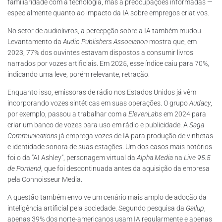
familiaridade com a tecnologia, mas a preocupações informadas —
especialmente quanto ao impacto da IA sobre empregos criativos.
No setor de audiolivros, a percepção sobre a IA também mudou.
Levantamento da
Audio Publishers
Association
mostra que, em
2023, 77% dos ouvintes estavam dispostos a consumir livros
narrados por vozes artificiais. Em 2025, esse índice caiu para 70%,
indicando uma leve, porém relevante, retração.
Enquanto isso, emissoras de rádio nos Estados Unidos já vêm
incorporando vozes sintéticas em suas operações. O grupo
Audacy
,
por exemplo, passou a trabalhar com a
ElevenLabs
em 2024 para
criar um banco de vozes para uso em rádio e publicidade. A
Saga
Communications
já emprega vozes de IA para produção de vinhetas
e identidade sonora de suas estações. Um dos casos mais notórios
foi o da “AI Ashley”, personagem virtual da
Alpha Media
na
Live 95.5
de Portland
, que foi descontinuada antes da aquisição da empresa
pela Connoisseur Media.
A questão também envolve um cenário mais amplo de adoção da
inteligência artificial pela sociedade. Segundo pesquisa da
Gallup
,
apenas 39% dos norte-americanos usam IA regularmente e apenas