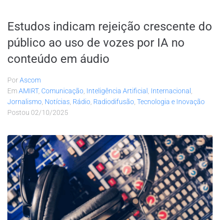
Estudos indicam rejeição crescente do
público ao uso de vozes por IA no
conteúdo em áudio
Por
Ascom
Em
AMIRT
,
Comunicação
,
Inteligência Artificial
,
Internacional
,
Jornalismo
,
Notícias
,
Rádio
,
Radiodifusão
,
Tecnologia e Inovação
Postou
02/10/2025