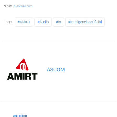
*Fonte:
tudoradio.com
Tags:
#AMIRT
#áudio
#ia
#inteligenciaartificial
ASCOM
ANTERIOR