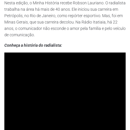
Nesta edição, o Minha História recebe Robson Lauriano. O radialista
trabalha na área há mais de 40 anos. Ele iniciou sua carreira em
Petrópolis, no Rio de Janeiro, como repórter esportivo. Mas, foi em
Minas Gerais, que sua carreira decolou. Na Rádio Itatiaia, há 22
anos, o comunicador não esconde o amor pela família e pelo veículo
de comunicação.
Conheça a história do radialista: