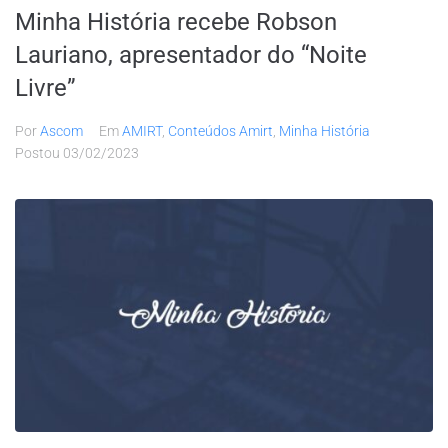
Minha História recebe Robson
Lauriano, apresentador do “Noite
Livre”
Por
Ascom
Em
AMIRT
,
Conteúdos Amirt
,
Minha História
Postou
03/02/2023