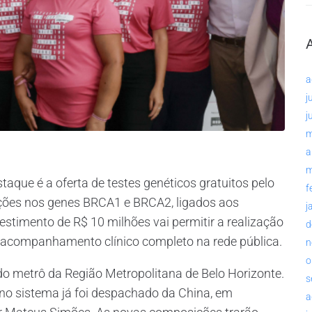
a
j
j
m
a
m
aque é a oferta de testes genéticos gratuitos pelo
f
ões nos genes BRCA1 e BRCA2, ligados aos
j
estimento de R$ 10 milhões vai permitir a realização
d
r acompanhamento clínico completo na rede pública.
n
o
o metrô da Região Metropolitana de Belo Horizonte.
s
 no sistema já foi despachado da China, em
a