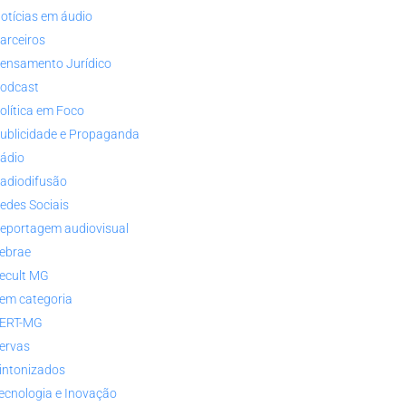
otícias em áudio
arceiros
ensamento Jurídico
odcast
olítica em Foco
ublicidade e Propaganda
ádio
adiodifusão
edes Sociais
eportagem audiovisual
ebrae
ecult MG
em categoria
ERT-MG
ervas
intonizados
ecnologia e Inovação