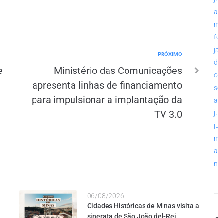
a
m
f
j
PRÓXIMO
d
e
Ministério das Comunicações
o
apresenta linhas de financiamento
s
para impulsionar a implantação da
a
TV 3.0
j
j
m
a
n
06/08/2026
Cidades Históricas de Minas visita a
sinerata de São João del-Rei