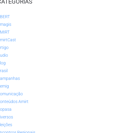
CATEGORIAS
BERT
magis
MIRT
mirtCast
rtigo
udio
log
rasil
ampanhas
emig
omunicação
onteúdos Amirt
opasa
iversos
leições
ncontros Regionais