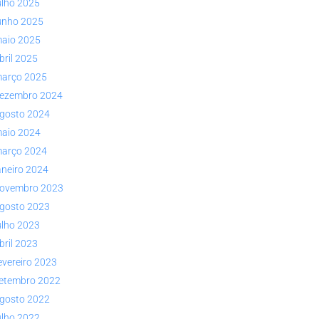
ulho 2025
unho 2025
aio 2025
bril 2025
arço 2025
ezembro 2024
gosto 2024
aio 2024
arço 2024
aneiro 2024
ovembro 2023
gosto 2023
ulho 2023
bril 2023
evereiro 2023
etembro 2022
gosto 2022
ulho 2022