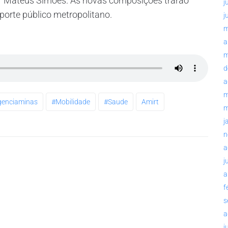
r Mateus Simões. As novas composições trarão
j
sporte público metropolitano.
j
m
a
m
d
a
m
genciaminas
#mobilidade
#saude
Amirt
m
j
n
a
j
a
f
s
a
j