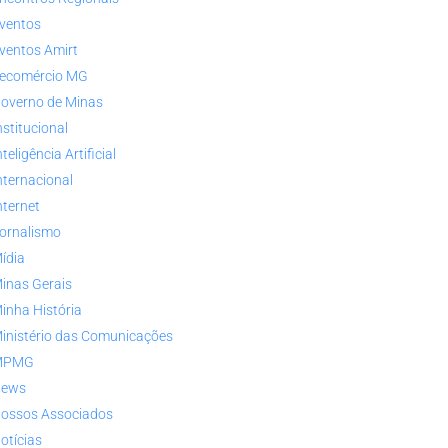
ventos
ventos Amirt
ecomércio MG
overno de Minas
nstitucional
nteligência Artificial
nternacional
nternet
ornalismo
ídia
inas Gerais
inha História
inistério das Comunicações
MPMG
ews
ossos Associados
otícias