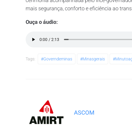
cerimônia acompanhada pelo vice-governado
mais segurança, conforto e eficiência ao tran
Ouça o áudio:
Tags:
#governdeminas
#minasgerais
#minutoa
ASCOM