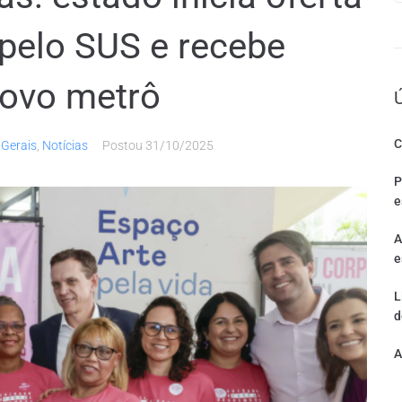
 pelo SUS e recebe
novo metrô
C
 Gerais
,
Notícias
Postou
31/10/2025
P
e
A
e
L
d
A