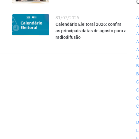
A
31/07/2026
Calendário Eleitoral 2026: confira
A
as principais datas de agosto para a
A
radiodifusão
A
A
Á
B
B
C
C
C
C
C
D
E
E