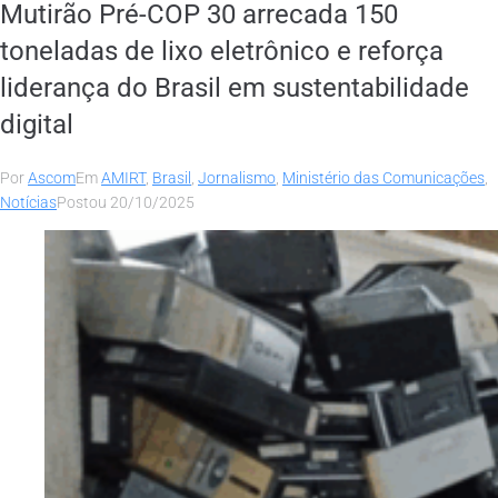
Mutirão Pré-COP 30 arrecada 150
toneladas de lixo eletrônico e reforça
liderança do Brasil em sustentabilidade
digital
Por
Ascom
Em
AMIRT
,
Brasil
,
Jornalismo
,
Ministério das Comunicações
,
Notícias
Postou
20/10/2025