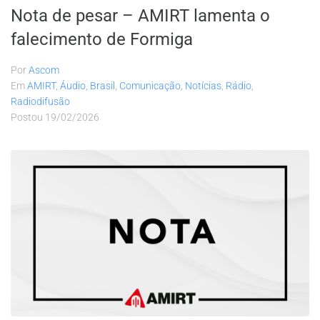
Nota de pesar – AMIRT lamenta o
falecimento de Formiga
Por
Ascom
Em
AMIRT
,
Áudio
,
Brasil
,
Comunicação
,
Notícias
,
Rádio
,
Radiodifusão
Postou
19/02/2026