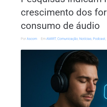
crescimento dos for
consumo de áudio
Por
Ascom
Em
AMIRT
,
Comunicação
,
Notícias
,
Podcast
,