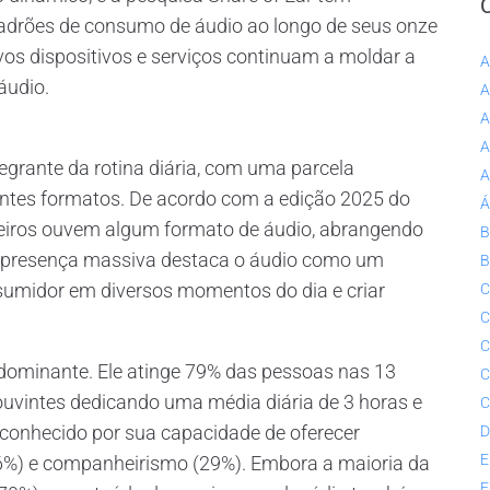
drões de consumo de áudio ao longo de seus onze
ovos dispositivos e serviços continuam a moldar a
A
áudio.
A
A
A
egrante da rotina diária, com uma parcela
A
entes formatos. De acordo com a edição 2025 do
Á
ileiros ouvem algum formato de áudio, abrangendo
B
a presença massiva destaca o áudio como um
B
sumidor em diversos momentos do dia e criar
C
C
C
 dominante. Ele atinge 79% das pessoas nas 13
C
ouvintes dedicando uma média diária de 3 horas e
C
econhecido por sua capacidade de oferecer
D
E
6%) e companheirismo (29%). Embora a maioria da
E