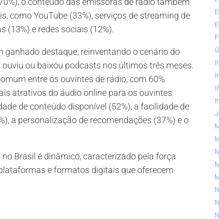
(70%), o conteúdo das emissoras de rádio também
E
ais, como YouTube (33%), serviços de streaming de
E
s (13%) e redes sociais (12%).
F
G
êm ganhado destaque, reinventando o cenário do
I
 ouviu ou baixou podcasts nos últimos três meses.
I
omum entre os ouvintes de rádio, com 60%
I
is atrativos do áudio online para os ouvintes
I
ade de conteúdo disponível (52%), a facilidade de
J
37%), a personalização de recomendações (37%) e o
M
M
M
o Brasil é dinâmico, caracterizado pela força
M
 plataformas e formatos digitais que oferecem
N
N
N