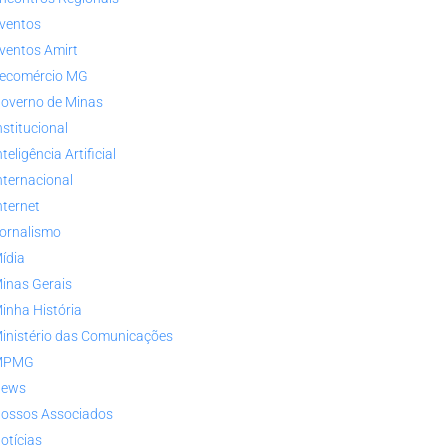
ventos
ventos Amirt
ecomércio MG
overno de Minas
nstitucional
nteligência Artificial
nternacional
nternet
ornalismo
ídia
inas Gerais
inha História
inistério das Comunicações
MPMG
ews
ossos Associados
otícias