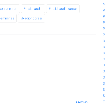
N
sonresearch
#insideaudio
#insideaudiokantar
P
P
oemminas
#radionobrasil
P
P
P
R
R
R
R
S
S
S
S
S
S
T
PRÓXIMO