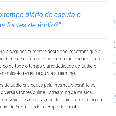
j
j
 tempo diário de escuta é
m
a
s fontes de áudio?”.
m
d
a
m
para o segundo trimestre deste ano, mostram que o
m
o diário de escuta de áudio entre americanos com
j
erço de todo o tempo diário dedicado ao áudio é
n
ansmissão terrestre ou via streaming.
a
j
de áudio entregues pela internet, o cenário se
a
diversas fontes online –streaming de música,
f
 transmissões de estações de rádio e streaming do
s
 mais de 50% de todo o tempo de escuta.
a
j