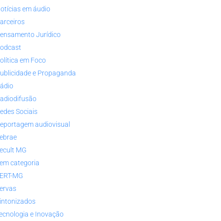
otícias em áudio
arceiros
ensamento Jurídico
odcast
olítica em Foco
ublicidade e Propaganda
ádio
adiodifusão
edes Sociais
eportagem audiovisual
ebrae
ecult MG
em categoria
ERT-MG
ervas
intonizados
ecnologia e Inovação