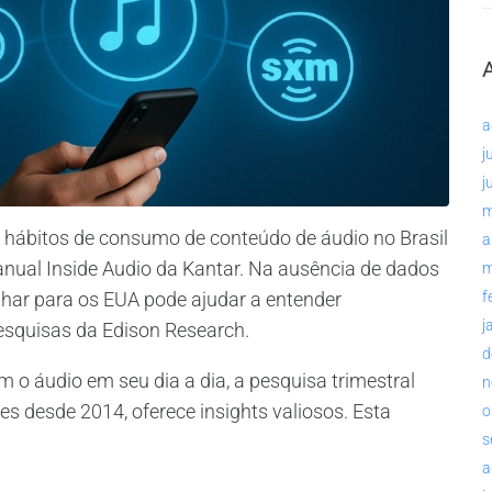
a
j
j
m
 hábitos de consumo de conteúdo de áudio no Brasil
a
nual Inside Audio da Kantar. Na ausência de dados
m
lhar para os EUA pode ajudar a entender
f
j
esquisas da Edison Research.
d
o áudio em seu dia a dia, a pesquisa trimestral
n
s desde 2014, oferece insights valiosos. Esta
o
s
a