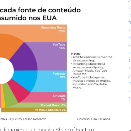
a
m
f
j
d
o
s
a
j
j
m
a
n
 dinâmico, e a pesquisa Share of Ear tem