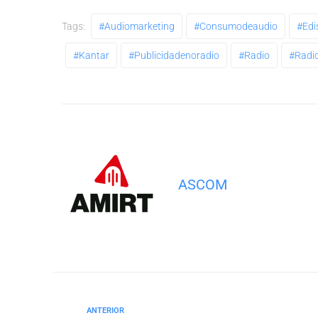
Tags:
#audiomarketing
#consumodeaudio
#edi
#kantar
#publicidadenoradio
#radio
#radi
ASCOM
ANTERIOR