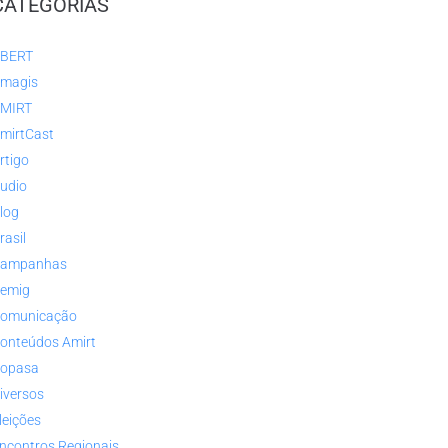
CATEGORIAS
BERT
magis
MIRT
mirtCast
rtigo
udio
log
rasil
ampanhas
emig
omunicação
onteúdos Amirt
opasa
iversos
leições
ncontros Regionais