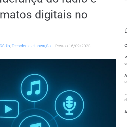
matos digitais no
C
Rádio
,
Tecnologia e Inovação
Postou
16/09/2025
P
e
A
e
L
d
A