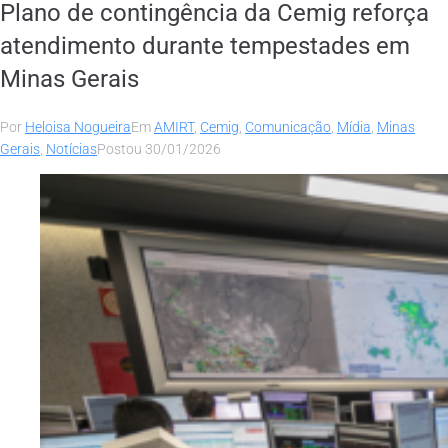
Plano de contingência da Cemig reforça
atendimento durante tempestades em
Minas Gerais
Por
Heloisa Nogueira
Em
AMIRT
,
Cemig
,
Comunicação
,
Mídia
,
Minas
Gerais
,
Notícias
Postou
30/01/2026