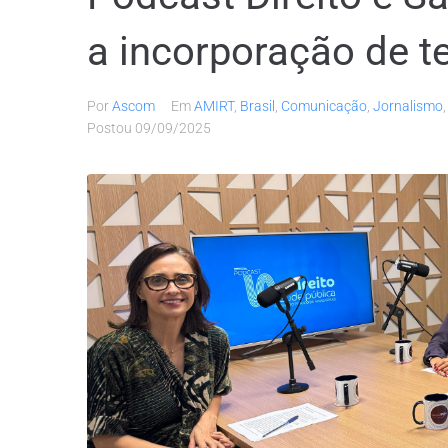
a incorporação de t
Por
Ascom
Em
AMIRT
,
Brasil
,
Comunicação
,
Jornalismo
Postou
09/09/2025