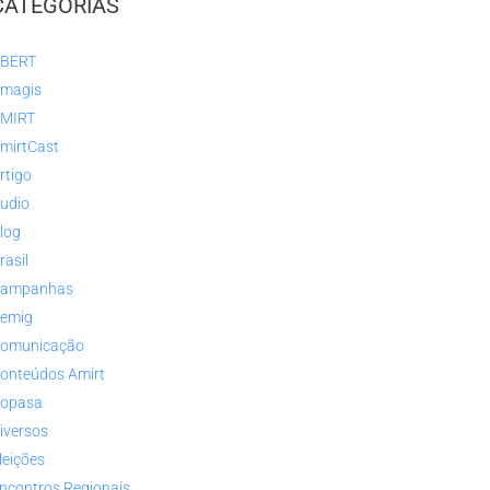
CATEGORIAS
BERT
magis
MIRT
mirtCast
rtigo
udio
log
rasil
ampanhas
emig
omunicação
onteúdos Amirt
opasa
iversos
leições
ncontros Regionais