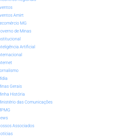
ventos
ventos Amirt
ecomércio MG
overno de Minas
nstitucional
nteligência Artificial
nternacional
nternet
ornalismo
ídia
inas Gerais
inha História
inistério das Comunicações
MPMG
ews
ossos Associados
otícias