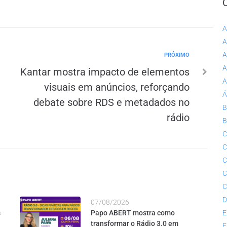
A
A
A
PRÓXIMO
A
Kantar mostra impacto de elementos
A
visuais em anúncios, reforçando
Á
debate sobre RDS e metadados no
B
rádio
B
C
C
C
C
C
D
07/08/2026
s
Papo ABERT mostra como
E
transformar o Rádio 3.0 em
E