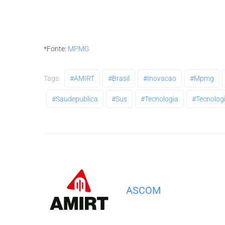
*Fonte:
MPMG
Tags:
#AMIRT
#brasil
#inovacao
#mpmg
#saudepublica
#sus
#tecnologia
#tecnolog
ASCOM