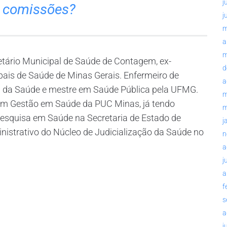
j
s comissões?
j
m
a
m
etário Municipal de Saúde de Contagem, ex-
d
pais de Saúde de Minas Gerais. Enfermeiro de
a
a da Saúde e mestre em Saúde Pública pela UFMG.
m
em Gestão em Saúde da PUC Minas, já tendo
m
esquisa em Saúde na Secretaria de Estado de
j
istrativo do Núcleo de Judicialização da Saúde no
n
a
j
a
f
s
a
j