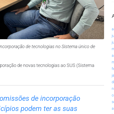
a
j
j
incorporação de tecnologias no Sistema único de
m
a
m
rporação de novas tecnologias ao SUS (Sistema
f
j
d
n
o
omissões de incorporação
s
cípios podem ter as suas
a