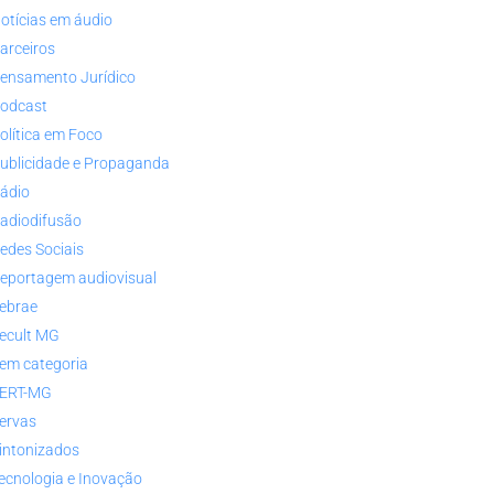
otícias em áudio
arceiros
ensamento Jurídico
odcast
olítica em Foco
ublicidade e Propaganda
ádio
adiodifusão
edes Sociais
eportagem audiovisual
ebrae
ecult MG
em categoria
ERT-MG
ervas
intonizados
ecnologia e Inovação