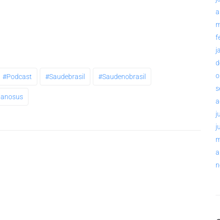
a
m
f
j
d
o
#podcast
#saudebrasil
#saudenobrasil
s
ianosus
a
j
j
m
a
n