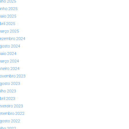
ulho 2025
unho 2025
aio 2025
bril 2025
arço 2025
ezembro 2024
gosto 2024
aio 2024
arço 2024
aneiro 2024
ovembro 2023
gosto 2023
ulho 2023
bril 2023
evereiro 2023
etembro 2022
gosto 2022
ulho 2022