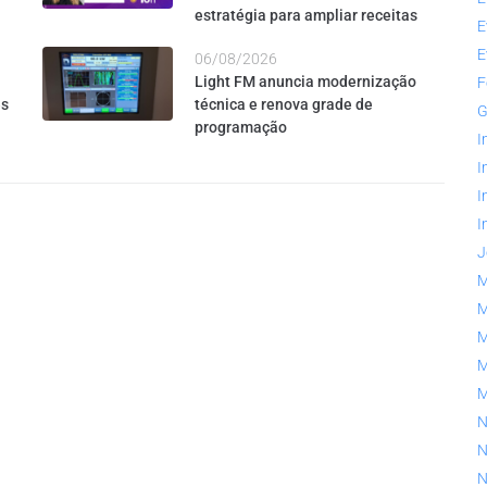
estratégia para ampliar receitas
E
E
06/08/2026
Light FM anuncia modernização
F
es
técnica e renova grade de
G
programação
I
I
I
I
J
M
M
M
M
N
N
N