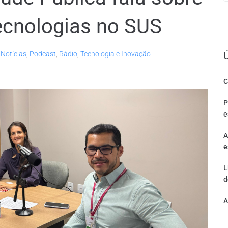
ecnologias no SUS
,
Notícias
,
Podcast
,
Rádio
,
Tecnologia e Inovação
C
P
e
A
e
L
d
A