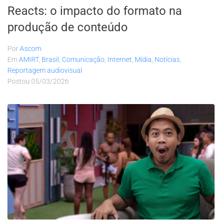
Reacts: o impacto do formato na
produção de conteúdo
Por
Ascom
Em
AMIRT
,
Brasil
,
Comunicação
,
Internet
,
Mídia
,
Notícias
,
Reportagem audiovisual
Postou
05/03/2026