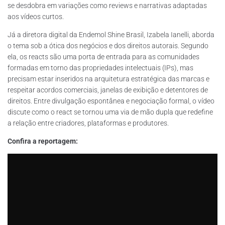
se desdobra em variações como reviews e narrativas adaptadas
aos vídeos curtos.
Já a diretora digital da Endemol Shine Brasil, Izabela Ianelli, aborda
o tema sob a ótica dos negócios e dos direitos autorais. Segundo
ela, os reacts são uma porta de entrada para as comunidades
formadas em torno das propriedades intelectuais (IPs), mas
precisam estar inseridos na arquitetura estratégica das marcas e
respeitar acordos comerciais, janelas de exibição e detentores de
direitos. Entre divulgação espontânea e negociação formal, o vídeo
discute como o react se tornou uma via de mão dupla que redefine
a relação entre criadores, plataformas e produtores.
Confira a reportagem: