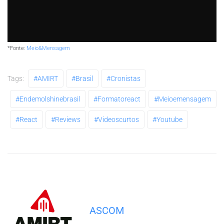
*Fonte:
Meio&Mensagem
Tags:
#AMIRT
#brasil
#cronistas
#endemolshinebrasil
#formatoreact
#meioemensagem
#react
#reviews
#videoscurtos
#youtube
ASCOM