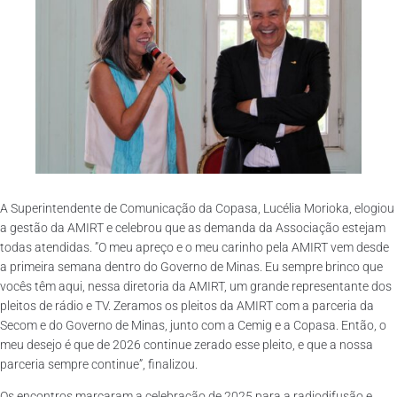
A Superintendente de Comunicação da Copasa, Lucélia Morioka, elogiou
a gestão da AMIRT e celebrou que as demanda da Associação estejam
todas atendidas. ”O meu apreço e o meu carinho pela AMIRT vem desde
a primeira semana dentro do Governo de Minas. Eu sempre brinco que
vocês têm aqui, nessa diretoria da AMIRT, um grande representante dos
pleitos de rádio e TV. Zeramos os pleitos da AMIRT com a parceria da
Secom e do Governo de Minas, junto com a Cemig e a Copasa. Então, o
meu desejo é que de 2026 continue zerado esse pleito, e que a nossa
parceria sempre continue”, finalizou.
Os encontros marcaram a celebração de 2025 para a radiodifusão e