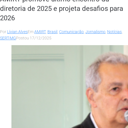
diretoria de 2025 e projeta desafios para
2026
Por
Lívian Alves
Em
AMIRT
,
Brasil
,
Comunicação
,
Jornalismo
,
Notícias
,
SERT-MG
Postou
17/12/2025