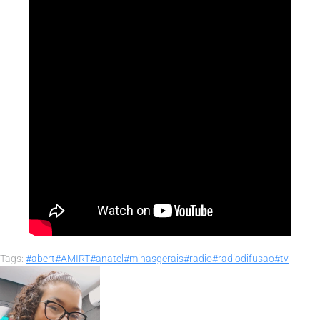
Tags:
#abert
#AMIRT
#anatel
#minasgerais
#radio
#radiodifusao
#tv