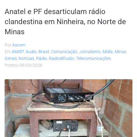
Anatel e PF desarticulam rádio
clandestina em Ninheira, no Norte de
Minas
Por
Ascom
Em
AMIRT
,
Áudio
,
Brasil
,
Comunicação
,
Jornalismo
,
Mídia
,
Minas
Gerais
,
Notícias
,
Rádio
,
Radiodifusão
,
Telecomunicações
Postou
09/03/2026