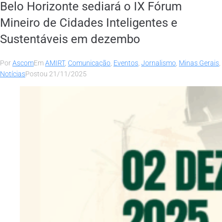
Belo Horizonte sediará o IX Fórum
Mineiro de Cidades Inteligentes e
Sustentáveis em dezembo
Por
Ascom
Em
AMIRT
,
Comunicação
,
Eventos
,
Jornalismo
,
Minas Gerais
,
Notícias
Postou
21/11/2025