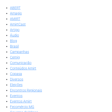
ABERT
Amagis
AMIRT
AmirtCast
Artigo
Áudio
Blog
Brasil
Campanhas
Cemig
Comunicação
Conteúdos Amirt
Copasa
Diversos
Eleições
Encontros Regionais
Eventos
Eventos Amirt
Fecomércio MG