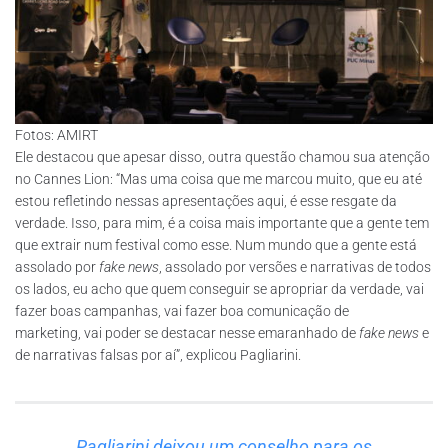
Fotos: AMIRT
Ele destacou que apesar disso, outra questão chamou sua atenção
no Cannes Lion: “Mas uma coisa que me marcou muito, que eu até
estou refletindo nessas apresentações aqui, é esse resgate da
verdade. Isso, para mim, é a coisa mais importante que a gente tem
que extrair num festival como esse. Num mundo que a gente está
assolado por
fake news
, assolado por versões e narrativas de todos
os lados, eu acho que quem conseguir se apropriar da verdade, vai
fazer boas campanhas, vai fazer boa comunicação de
marketing, vai poder se destacar nesse emaranhado de
fake news
e
de narrativas falsas por aí”, explicou Pagliarini.
Pagliarini deixou um conselho para os