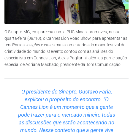
O Sinapro-MG, em parceria com a PUC Minas, promoveu, nesta
quarta-feira (08/10), o Cannes Lion Road Show, para apresentar as
tendências,
insights
e cases mais comentados do maior festival de
criatividade do mundo. O evento contou com as análises do
especialista em Cannes Lion, Alexis Pagliarini, além da participação
especial de Adriana Machado, presidente da Tom Comunicação.
O presidente do Sinapro, Gustavo Faria,
explicou o propósito do encontro. “O
Cannes Lion é um momento que a gente
pode trazer para o mercado mineiro todas
as discussões que estão acontecendo no
mundo. Nesse contexto que a gente vive