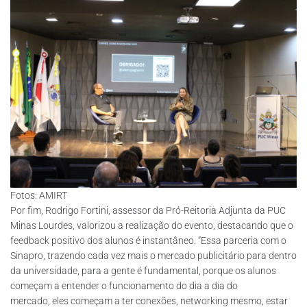
Fotos: AMIRT
Por fim, Rodrigo Fortini, assessor da Pró-Reitoria Adjunta da PUC
Minas Lourdes, valorizou a realização do evento, destacando que o
feedback positivo dos alunos é instantâneo. “Essa parceria com o
Sinapro, trazendo cada vez mais o mercado publicitário para dentro
da universidade, para a gente é fundamental, porque os alunos
começam a entender o funcionamento do dia a dia do
mercado, eles começam a ter conexões, networking mesmo, estar