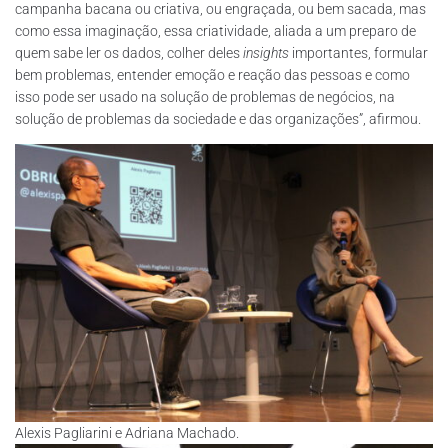
campanha bacana ou criativa, ou engraçada, ou bem sacada, mas
como essa imaginação, essa criatividade, aliada a um preparo de
quem sabe ler os dados, colher deles
insights
importantes, formular
bem problemas, entender emoção e reação das pessoas e como
isso pode ser usado na solução de problemas de negócios, na
solução de problemas da sociedade e das organizações”, afirmou.
Alexis Pagliarini e Adriana Machado.