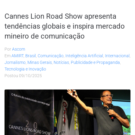
Cannes Lion Road Show apresenta
tendências globais e inspira mercado
mineiro de comunicação
Por
Ascom
Em
AMIRT
,
Brasil
,
Comunicação
,
Inteligência Artificial
,
Internacional
,
Jornalismo
,
Minas Gerais
,
Notícias
,
Publicidade e Propaganda
,
Tecnologia e Inovação
Postou
09/10/2025