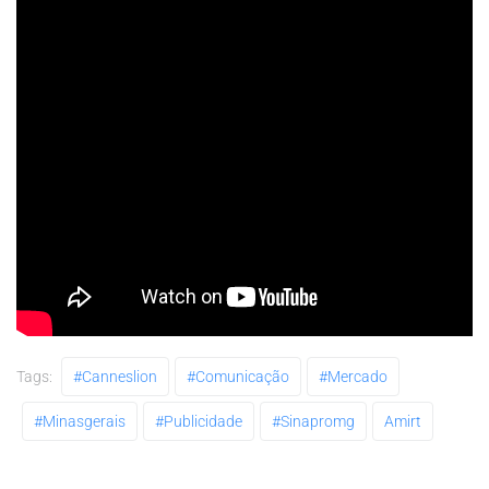
Tags:
#canneslion
#comunicação
#mercado
#minasgerais
#publicidade
#sinapromg
Amirt