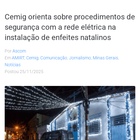
Cemig orienta sobre procedimentos de
segurança com a rede elétrica na
instalação de enfeites natalinos
Por
Ascom
Em
AMIRT
,
Cemig
,
Comunicação
,
Jornalismo
,
Minas Gerais
,
Notícias
Postou
25/11/2025