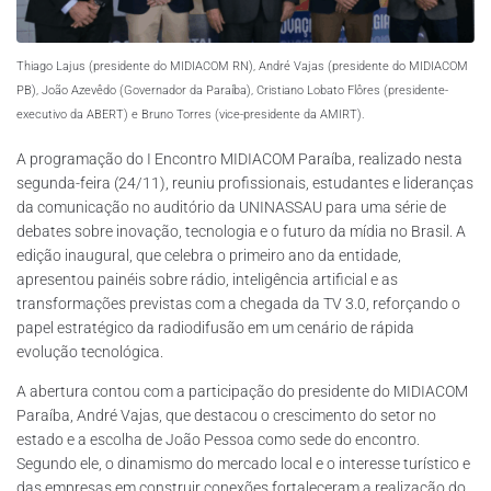
Thiago Lajus (presidente do MIDIACOM RN), André Vajas (presidente do MIDIACOM
PB), João Azevêdo (Governador da Paraíba), Cristiano Lobato Flôres (presidente-
executivo da ABERT) e Bruno Torres (vice-presidente da AMIRT).
A programação do I Encontro MIDIACOM Paraíba, realizado nesta
segunda-feira (24/11), reuniu profissionais, estudantes e lideranças
da comunicação no auditório da UNINASSAU para uma série de
debates sobre inovação, tecnologia e o futuro da mídia no Brasil. A
edição inaugural, que celebra o primeiro ano da entidade,
apresentou painéis sobre rádio, inteligência artificial e as
transformações previstas com a chegada da TV 3.0, reforçando o
papel estratégico da radiodifusão em um cenário de rápida
evolução tecnológica.
A abertura contou com a participação do presidente do MIDIACOM
Paraíba, André Vajas, que destacou o crescimento do setor no
estado e a escolha de João Pessoa como sede do encontro.
Segundo ele, o dinamismo do mercado local e o interesse turístico e
das empresas em construir conexões fortaleceram a realização do