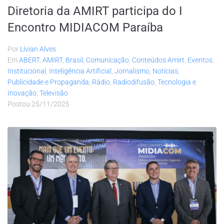
Diretoria da AMIRT participa do I
Encontro MIDIACOM Paraíba
Por
Lívian Alves
Em
ABERT
,
AMIRT
,
Brasil
,
Comunicação
,
Conteúdos Amirt
,
Eventos
,
Institucional
,
Inteligência Artificial
,
Jornalismo
,
Notícias
,
Publicidade e Propaganda
,
Rádio
,
Radiodifusão
,
Tecnologia e
Inovação
,
Televisão
Postou
25/11/2025