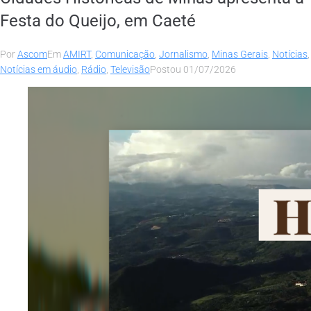
Festa do Queijo, em Caeté
Por
Ascom
Em
AMIRT
,
Comunicação
,
Jornalismo
,
Minas Gerais
,
Notícias
,
Notícias em áudio
,
Rádio
,
Televisão
Postou
01/07/2026