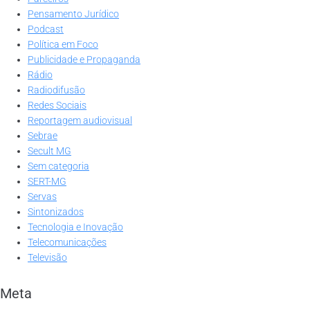
Pensamento Jurídico
Podcast
Política em Foco
Publicidade e Propaganda
Rádio
Radiodifusão
Redes Sociais
Reportagem audiovisual
Sebrae
Secult MG
Sem categoria
SERT-MG
Servas
Sintonizados
Tecnologia e Inovação
Telecomunicações
Televisão
Meta