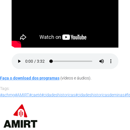
Faça o download dos programas
(vídeos e áudios).
Tags:
#achmg
#AMIRT
#caeté
#cidadeshistoricas
#cidadeshistoricasdeminas
#f