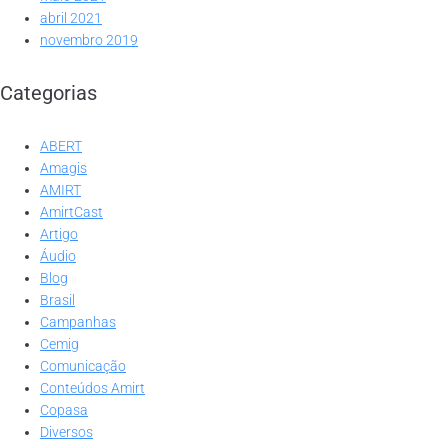
abril 2021
novembro 2019
Categorias
ABERT
Amagis
AMIRT
AmirtCast
Artigo
Áudio
Blog
Brasil
Campanhas
Cemig
Comunicação
Conteúdos Amirt
Copasa
Diversos