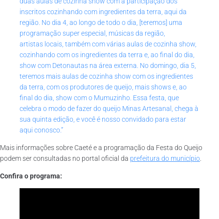
duas aulas de cozinha show com a participação dos
inscritos cozinhando com ingredientes da terra, aqui da
região. No dia 4, ao longo de todo o dia, [teremos] uma
programação super especial, músicas da região,
artistas locais, também com várias aulas de cozinha show,
cozinhando com os ingredientes da terra e, ao final do dia,
show com Detonautas na área externa. No domingo, dia 5,
teremos mais aulas de cozinha show com os ingredientes
da terra, com os produtores de queijo, mais shows e, ao
final do dia, show com o Mumuzinho. Essa festa, que
celebra o modo de fazer do queijo Minas Artesanal, chega à
sua quinta edição, e você é nosso convidado para estar
aqui conosco.”
Mais informações sobre Caeté e a programação da Festa do Queijo
podem ser consultadas no portal oficial da
prefeitura do município
.
Confira o programa: