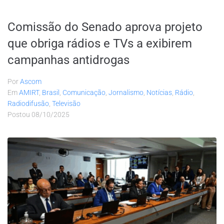
Comissão do Senado aprova projeto
que obriga rádios e TVs a exibirem
campanhas antidrogas
Por
Ascom
Em
AMIRT
,
Brasil
,
Comunicação
,
Jornalismo
,
Notícias
,
Rádio
,
Radiodifusão
,
Televisão
Postou
08/10/2025