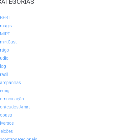
CATEGORIAS
BERT
magis
MIRT
mirtCast
rtigo
udio
log
rasil
ampanhas
emig
omunicação
onteúdos Amirt
opasa
iversos
leições
ncontros Regionais