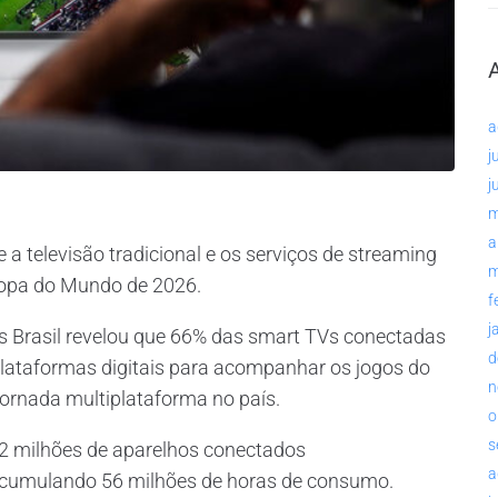
a
j
j
m
a
e a televisão tradicional e os serviços de streaming
m
 Copa do Mundo de 2026.
f
j
 Brasil revelou que 66% das smart TVs conectadas
d
 plataformas digitais para acompanhar os jogos do
n
jornada multiplataforma no país.
o
s
12 milhões de aparelhos conectados
a
 acumulando 56 milhões de horas de consumo.