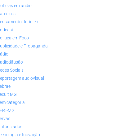
otícias em áudio
arceiros
ensamento Jurídico
odcast
olítica em Foco
ublicidade e Propaganda
ádio
adiodifusão
edes Sociais
eportagem audiovisual
ebrae
ecult MG
em categoria
ERT-MG
ervas
intonizados
ecnologia e Inovação