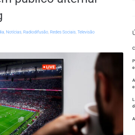
g
dia
,
Notícias
,
Radiodifusão
,
Redes Sociais
,
Televisão
C
P
e
A
e
L
d
A