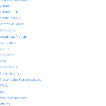
ventos
ventos Amirt
ecomércio MG
overno de Minas
nstitucional
nteligência Artificial
nternacional
nternet
ornalismo
ídia
inas Gerais
inha História
inistério das Comunicações
MPMG
ews
ossos Associados
otícias