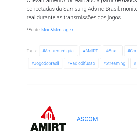
O levantamento foi realizado a partir de dado
conectadas da Samsung Ads no Brasil, moni
real durante as transmissões dos jogos.
*Fonte:
Meio&Mensagem
Tags:
#ambientedigital
#AMIRT
#brasil
#con
#jogodobrasil
#radiodifusao
#streaming
#
ASCOM