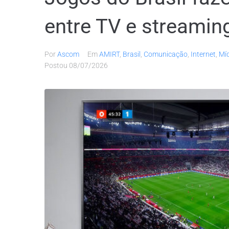
entre TV e streamin
Por
Ascom
Em
AMIRT
,
Brasil
,
Comunicação
,
Internet
,
Mí
Postou
08/07/2026