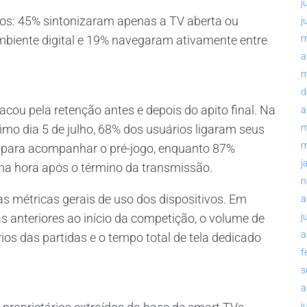
j
tos: 45% sintonizaram apenas a TV aberta ou
j
biente digital e 19% navegaram ativamente entre
m
a
m
d
u pela retenção antes e depois do apito final. Na
a
ltimo dia 5 de julho, 68% dos usuários ligaram seus
m
m
 para acompanhar o pré-jogo, enquanto 87%
j
ma hora após o término da transmissão.
n
 métricas gerais de uso dos dispositivos. Em
a
nteriores ao início da competição, o volume de
j
a
ios das partidas e o tempo total de tela dedicado
f
s
a
j