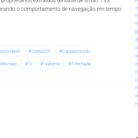
s proprietários extraídos da base de smart TVs
a
torando o comportamento de navegação em tempo
m
f
j
d
o
ectividade
#copa2026
#copadomundo
s
a
televisao
#tv
#tvaberta
#tvfechada
j
j
m
a
n