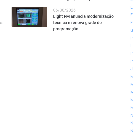
E
06/08/2026
E
Light FM anuncia modernização
es
técnica e renova grade de
F
programação
G
I
I
I
I
J
M
M
M
M
N
N
N