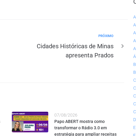
A
A
A
PRÓXIMO
A
Cidades Históricas de Minas
A
apresenta Prados
Á
B
B
C
C
C
C
C
07/08/2026
D
s
Papo ABERT mostra como
E
transformar o Rádio 3.0 em
estratégia para ampliar receitas
E