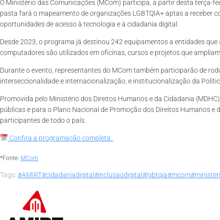
O Ministério das Comunicações (MCom) participa, a partir desta terça-fe
pasta fará o mapeamento de organizações LGBTQIA+ aptas a receber co
oportunidades de acesso à tecnologia e à cidadania digital.
Desde 2023, o programa já destinou 242 equipamentos a entidades que at
computadores são utilizados em oficinas, cursos e projetos que amplia
Durante o evento, representantes do MCom também participarão de rodas
interseccionalidade e internacionalização; e institucionalização da Polí
Promovida pelo Ministério dos Direitos Humanos e da Cidadania (MDHC), 
públicas e para o Plano Nacional de Promoção dos Direitos Humanos e da
participantes de todo o país.
Confira a programação completa.
*Fonte:
MCom
Tags:
#AMIRT
#cidadaniadigital
#inclusaodigital
#lgbtqia
#mcom
#ministe