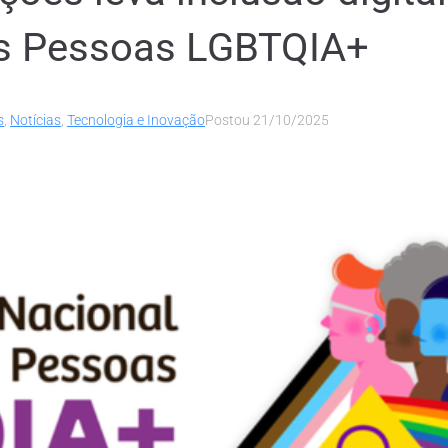
as Pessoas LGBTQIA+
s
,
Notícias
,
Tecnologia e Inovação
Postou
21/10/2025