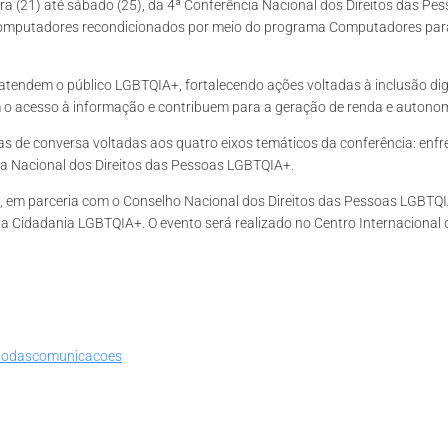
ira (21) até sábado (25), da 4ª Conferência Nacional dos Direitos das Pe
mputadores recondicionados por meio do programa Computadores para In
endem o público LGBTQIA+, fortalecendo ações voltadas à inclusão digit
m o acesso à informação e contribuem para a geração de renda e autonom
 de conversa voltadas aos quatro eixos temáticos da conferência: enfre
tica Nacional dos Direitos das Pessoas LGBTQIA+.
em parceria com o Conselho Nacional dos Direitos das Pessoas LGBTQIA+,
 Cidadania LGBTQIA+. O evento será realizado no Centro Internacional de
riodascomunicacoes