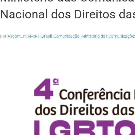
Nacional dos Direitos d
Por
Ascom
Em
AMIRT
,
Brasil
,
Comunicação
,
Ministério das Comunicaçõe