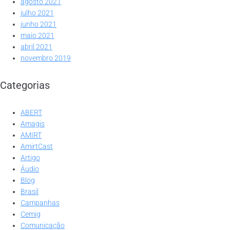
agosto 2021
julho 2021
junho 2021
maio 2021
abril 2021
novembro 2019
Categorias
ABERT
Amagis
AMIRT
AmirtCast
Artigo
Áudio
Blog
Brasil
Campanhas
Cemig
Comunicação