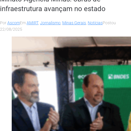
infraestrutura avançam no estado
Por
Ascom
Em
AMIRT
,
Jornalismo
,
Minas Gerais
,
Notícias
Postou
22/08/2025