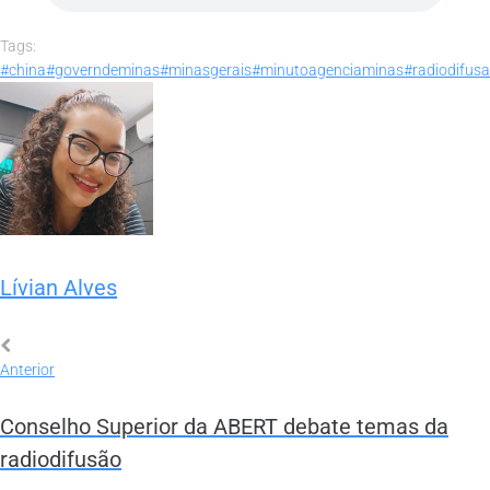
Tags:
#china
#governdeminas
#minasgerais
#minutoagenciaminas
#radiodifus
Lívian Alves
Anterior
Conselho Superior da ABERT debate temas da
radiodifusão