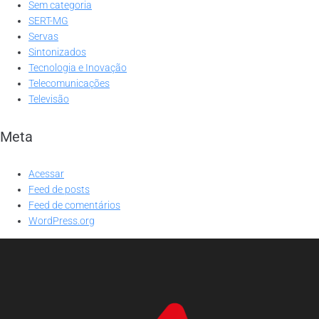
Sem categoria
SERT-MG
Servas
Sintonizados
Tecnologia e Inovação
Telecomunicações
Televisão
Meta
Acessar
Feed de posts
Feed de comentários
WordPress.org