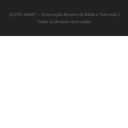
2025© AMIRT – Associação Mineira de Rádio e
Televisão |
Todos os direitos reservados