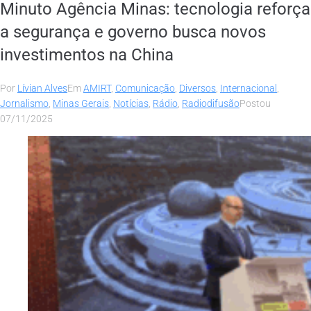
Minuto Agência Minas: tecnologia reforça
a segurança e governo busca novos
investimentos na China
Por
Lívian Alves
Em
AMIRT
,
Comunicação
,
Diversos
,
Internacional
,
Jornalismo
,
Minas Gerais
,
Notícias
,
Rádio
,
Radiodifusão
Postou
07/11/2025