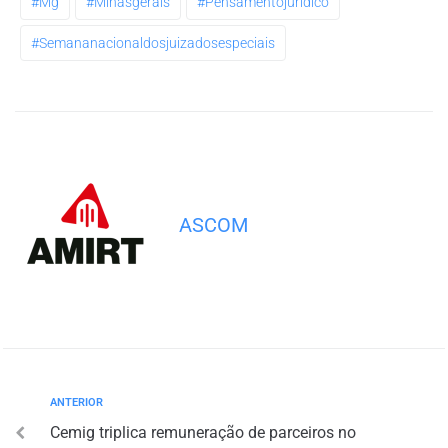
#mg
#minasgerais
#pensamentojuridico
#semananacionaldosjuizadosespeciais
ASCOM
ANTERIOR
Cemig triplica remuneração de parceiros no