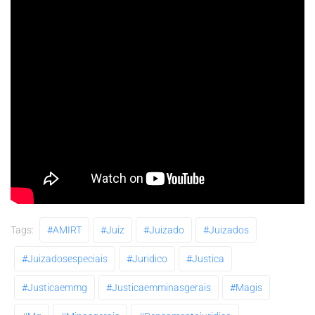
Tags:
#AMIRT
#juiz
#juizado
#juizados
#juizadosespeciais
#juridico
#justica
#justicaemmg
#justicaemminasgerais
#magis