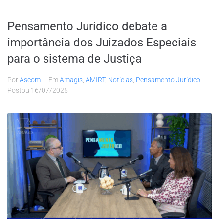
Pensamento Jurídico debate a
importância dos Juizados Especiais
para o sistema de Justiça
Por
Ascom
Em
Amagis
,
AMIRT
,
Notícias
,
Pensamento Jurídico
Postou
16/07/2025