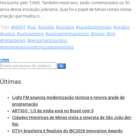
Horizonte, pelo TJMG. Também neste ano, serão comemorados os 30
anos dessa inovação judiciária. Qual foi o papel de Minas Gerais nessa
criação que mudou o...
Tags:
#AMIRT
,
#juiz
,
#juizado
,
#juizados
,
#juizadosespeciais
,
#juridico
,
#justica
,
#justicaemmg
,
#justicaemminasgerais
,
#magis
,
#mg
,
#minasgerais
,
#pensamentojuridico
,
#semananacionaldosjuizadosespeciais
Mais
Últimas
Light FM anuncia modernização técnica e renova grade de
programação
ARTIGO: 1/3 da mídia está no Brasil com S
Cidades Históricas de Minas visita a sinerata de São João del-
Rei
DTV+ brasileira é finalista do IBC2026 Innovation Awards;