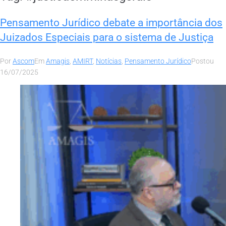
Pensamento Jurídico debate a importância dos
Juizados Especiais para o sistema de Justiça
Por
Ascom
Em
Amagis
,
AMIRT
,
Notícias
,
Pensamento Jurídico
Postou
16/07/2025