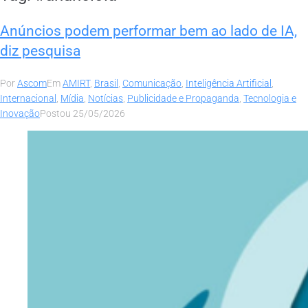
Anúncios podem performar bem ao lado de IA,
diz pesquisa
Por
Ascom
Em
AMIRT
,
Brasil
,
Comunicação
,
Inteligência Artificial
,
Internacional
,
Mídia
,
Notícias
,
Publicidade e Propaganda
,
Tecnologia e
Inovação
Postou
25/05/2026