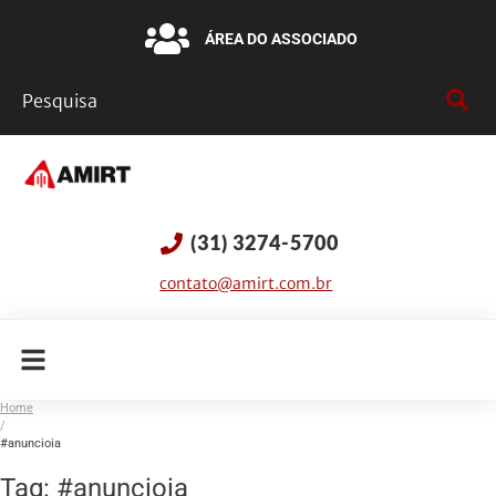
ÁREA DO ASSOCIADO
(31) 3274-5700
contato@amirt.com.br
Home
/
#anuncioia
Tag:
#anuncioia