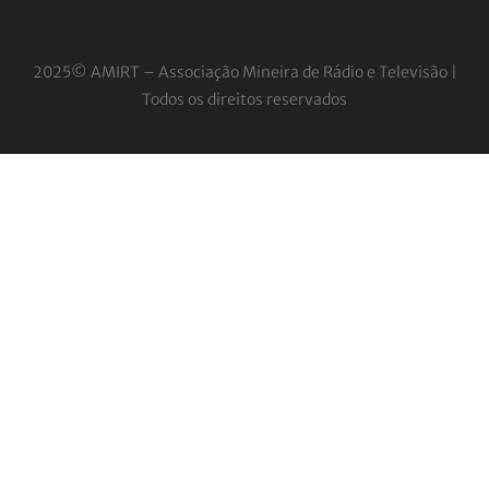
2025© AMIRT – Associação Mineira de Rádio e
Televisão |
Todos os direitos reservados