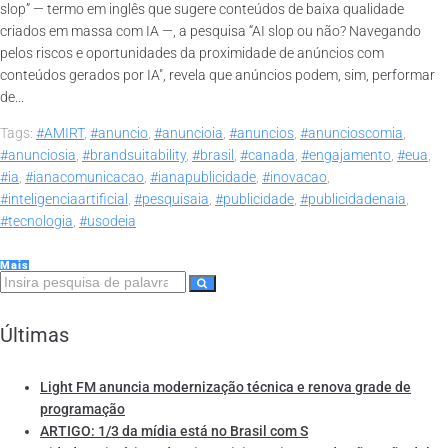
slop” — termo em inglês que sugere conteúdos de baixa qualidade
criados em massa com IA —, a pesquisa “AI slop ou não? Navegando
pelos riscos e oportunidades da proximidade de anúncios com
conteúdos gerados por IA", revela que anúncios podem, sim, performar
de...
Tags:
#AMIRT
,
#anuncio
,
#anuncioia
,
#anuncios
,
#anuncioscomia
,
#anunciosia
,
#brandsuitability
,
#brasil
,
#canada
,
#engajamento
,
#eua
,
#ia
,
#ianacomunicacao
,
#ianapublicidade
,
#inovacao
,
#inteligenciaartificial
,
#pesquisaia
,
#publicidade
,
#publicidadenaia
,
#tecnologia
,
#usodeia
Mais
Últimas
Light FM anuncia modernização técnica e renova grade de
programação
ARTIGO: 1/3 da mídia está no Brasil com S