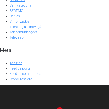
Sem categoria
SERT-MG
Servas
Sintonizados
Tecnologia e Inovação
Telecomunicações
Televisão
Meta
Acessar
Feed de posts
Feed de comentários
WordPress.org