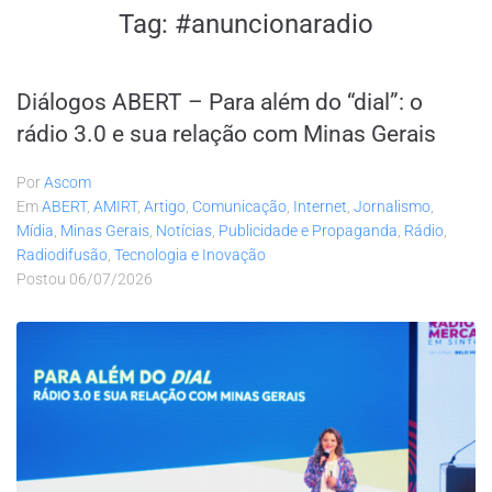
Tag:
#anuncionaradio
Diálogos ABERT – Para além do “dial”: o
rádio 3.0 e sua relação com Minas Gerais
Por
Ascom
Em
ABERT
,
AMIRT
,
Artigo
,
Comunicação
,
Internet
,
Jornalismo
,
Mídia
,
Minas Gerais
,
Notícias
,
Publicidade e Propaganda
,
Rádio
,
Radiodifusão
,
Tecnologia e Inovação
Postou
06/07/2026