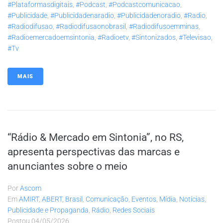
#plataformasdigitais
,
#podcast
,
#podcastcomunicacao
,
#publicidade
,
#publicidadenaradio
,
#publicidadenoradio
,
#radio
,
#radiodifusao
,
#radiodifusaonobrasil
,
#radiodifusoemminas
,
#radioemercadoemsintonia
,
#radioetv
,
#sintonizados
,
#televisao
,
#tv
MAIS
“Rádio & Mercado em Sintonia”, no RS,
apresenta perspectivas das marcas e
anunciantes sobre o meio
Por
Ascom
Em
AMIRT
,
ABERT
,
Brasil
,
Comunicação
,
Eventos
,
Mídia
,
Notícias
,
Publicidade e Propaganda
,
Rádio
,
Redes Sociais
Postou
04/05/2026