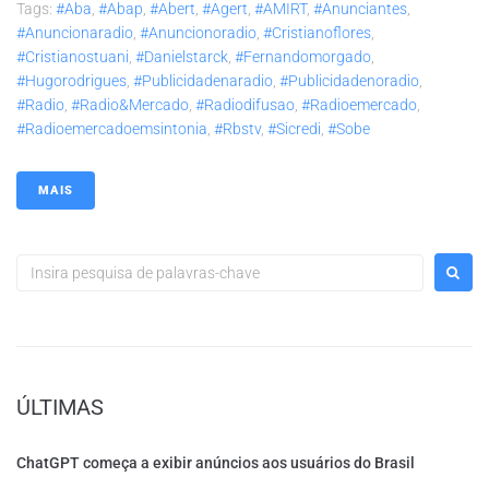
Tags:
#aba
,
#abap
,
#abert
,
#agert
,
#AMIRT
,
#anunciantes
,
#anuncionaradio
,
#anuncionoradio
,
#cristianoflores
,
#cristianostuani
,
#danielstarck
,
#fernandomorgado
,
#hugorodrigues
,
#publicidadenaradio
,
#publicidadenoradio
,
#radio
,
#radio&mercado
,
#radiodifusao
,
#radioemercado
,
#radioemercadoemsintonia
,
#rbstv
,
#sicredi
,
#sobe
MAIS
ÚLTIMAS
ChatGPT começa a exibir anúncios aos usuários do Brasil