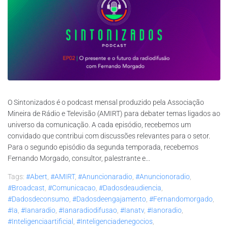
O Sintonizados é o podcast mensal produzido pela Associação
Mineira de Rádio e Televisão (AMIRT) para debater temas ligados ao
universo da comunicação. A cada episódio, recebemos um
convidado que contribui com discussões relevantes para o setor.
Para o segundo episódio da segunda temporada, recebemos
Fernando Morgado, consultor, palestrante e...
Tags:
#abert
,
#AMIRT
,
#anuncionaradio
,
#anuncionoradio
,
#broadcast
,
#comunicacao
,
#dadosdeaudiencia
,
#dadosdeconsumo
,
#dadosdeengajamento
,
#fernandomorgado
,
#ia
,
#ianaradio
,
#ianaradiodifusao
,
#ianatv
,
#ianoradio
,
#inteligenciaartificial
,
#inteligenciadenegocios
,