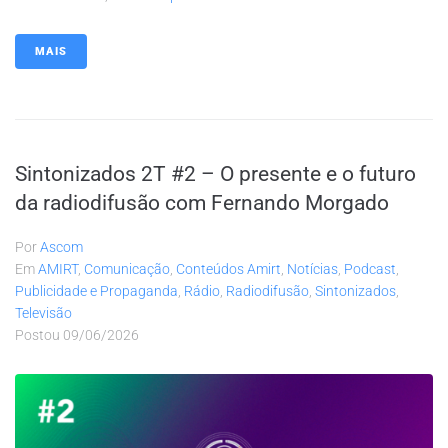
MAIS
Sintonizados 2T #2 – O presente e o futuro
da radiodifusão com Fernando Morgado
Por
Ascom
Em
AMIRT
,
Comunicação
,
Conteúdos Amirt
,
Notícias
,
Podcast
,
Publicidade e Propaganda
,
Rádio
,
Radiodifusão
,
Sintonizados
,
Televisão
Postou
09/06/2026