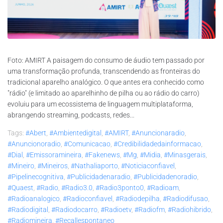
Foto: AMIRT A paisagem do consumo de áudio tem passado por
uma transformação profunda, transcendendo as fronteiras do
tradicional aparelho analógico. O que antes era conhecido como
"rádio" (e limitado ao aparelhinho de pilha ou ao rádio do carro)
evoluiu para um ecossistema de linguagem multiplataforma,
abrangendo streaming, podcasts, redes...
Tags:
#abert
,
#ambientedigital
,
#AMIRT
,
#anuncionaradio
,
#anuncionoradio
,
#comunicacao
,
#credibilidadedainformacao
,
#dial
,
#emissoramineira
,
#fakenews
,
#mg
,
#midia
,
#minasgerais
,
#mineiro
,
#mineiros
,
#nathaliaporto
,
#noticiaconfiavel
,
#pipelinecognitiva
,
#publicidadenaradio
,
#publicidadenoradio
,
#quaest
,
#radio
,
#radio3.0
,
#radio3ponto0
,
#radioam
,
#radioanalogico
,
#radioconfiavel
,
#radiodepilha
,
#radiodifusao
,
#radiodigital
,
#radiodocarro
,
#radioetv
,
#radiofm
,
#radiohibrido
,
#radiomineira
,
#recallespontaneo