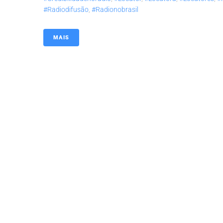
#radiodifusão
,
#radionobrasil
MAIS