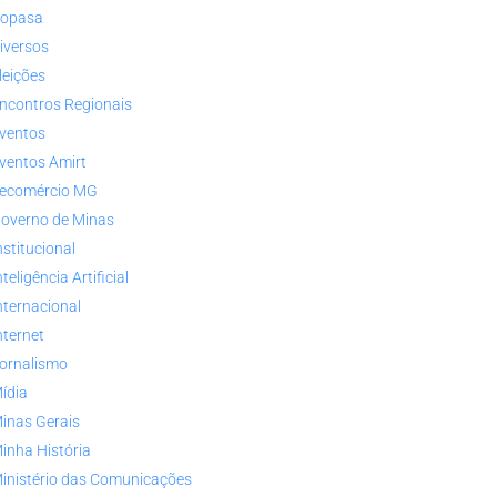
opasa
iversos
leições
ncontros Regionais
ventos
ventos Amirt
ecomércio MG
overno de Minas
nstitucional
nteligência Artificial
nternacional
nternet
ornalismo
ídia
inas Gerais
inha História
inistério das Comunicações