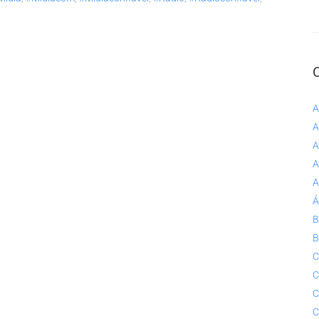
A
A
A
A
A
Á
B
B
C
C
C
C