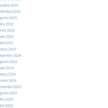
utubro 2025
etembro 2025
gosto 2025
ulho 2025
unho 2025
aio 2025
bril 2025
arço 2025
ezembro 2024
gosto 2024
aio 2024
arço 2024
aneiro 2024
ovembro 2023
gosto 2023
ulho 2023
bril 2023