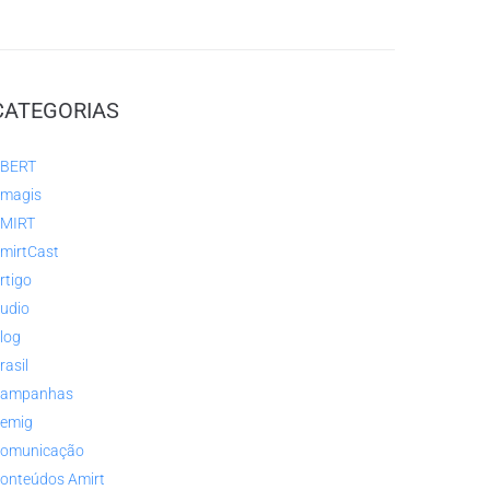
CATEGORIAS
BERT
magis
MIRT
mirtCast
rtigo
udio
log
rasil
ampanhas
emig
omunicação
onteúdos Amirt