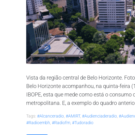
Vista da região central de Belo Horizonte. F
Belo Horizonte acompanhou, na quinta-feira 
IBOPE, esta que mede como está o consumo de 
metropolitana. E, a exemplo do quadro anterior
Tags:
#alcanceradio
,
#AMIRT
,
#audienciaderadio
,
#audienc
#radioembh
,
#radiofm
,
#tudoradio