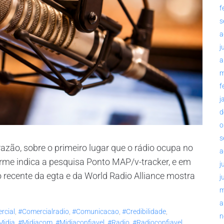
f
s
a
j
a
m
f
j
d
o
s
razão, sobre o primeiro lugar que o rádio ocupa no
a
forme indica a pesquisa Ponto MAP/v-tracker, e em
j
 recente da egta e da World Radio Alliance mostra
j
m
a
rcial
,
#comercialradio
,
#comunicacao
,
#credibilidade
,
n
midia
,
#midiacom
,
#midiaconfiavel
,
#radio
,
#radioconfiavel
,