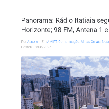
Panorama: Rádio Itatiaia seg
Horizonte; 98 FM, Antena 1 
Por
Ascom
Em
AMIRT
,
Comunicação
,
Minas Gerais
,
Noss
Postou
18/06/2026