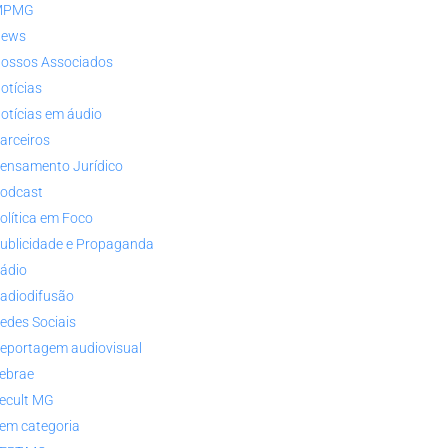
MPMG
ews
ossos Associados
otícias
otícias em áudio
arceiros
ensamento Jurídico
odcast
olítica em Foco
ublicidade e Propaganda
ádio
adiodifusão
edes Sociais
eportagem audiovisual
ebrae
ecult MG
em categoria