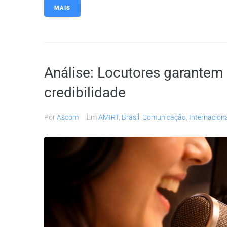
MAIS
Análise: Locutores garantem 
credibilidade
Por
Ascom
Em
AMIRT
,
Brasil
,
Comunicação
,
Internacion