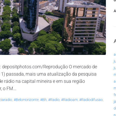
d
A
a
j
oto: depositphotos.com/Reprodução O mercado de
j
(11) passada, mais uma atualização da pesquisa
m
rádio na capital mineira e em sua região
a
, o FM...
m
f
iaradio
,
#BeloHorizonte
,
#bh
,
#radio
,
#radioam
,
#radiodifusao
,
j
d
n