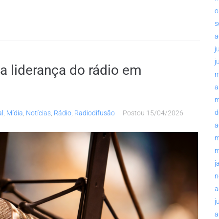
o
s
a
j
j
a liderança do rádio em
m
a
m
d
al
,
Mídia
,
Notícias
,
Rádio
,
Radiodifusão
Postou
15/04/2026
a
m
m
j
n
a
j
a