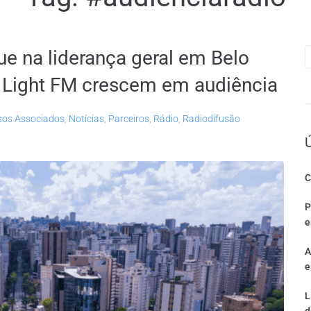
ue na liderança geral em Belo
e Light FM crescem em audiência
os Associados
,
Notícias
,
Parceiros
,
Rádio
,
Radiodifusão
C
P
e
A
e
L