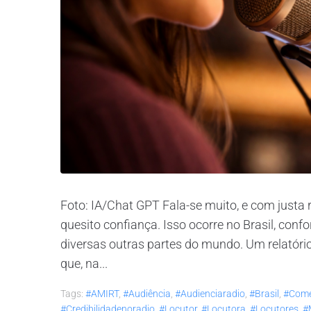
Foto: IA/Chat GPT Fala-se muito, e com justa 
quesito confiança. Isso ocorre no Brasil, con
diversas outras partes do mundo. Um relatório
que, na...
Tags:
#AMIRT
,
#audiência
,
#audienciaradio
,
#brasil
,
#come
#credibilidadenoradio
,
#locutor
,
#locutora
,
#locutores
,
#