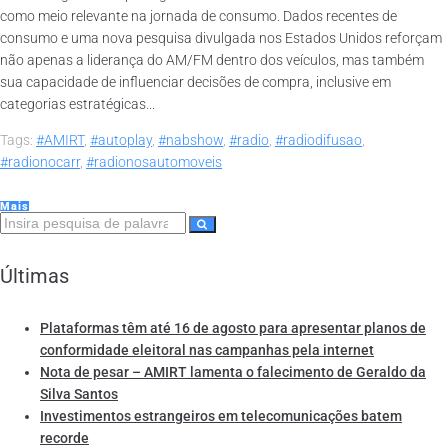
como meio relevante na jornada de consumo. Dados recentes de
consumo e uma nova pesquisa divulgada nos Estados Unidos reforçam
não apenas a liderança do AM/FM dentro dos veículos, mas também
sua capacidade de influenciar decisões de compra, inclusive em
categorias estratégicas...
Tags:
#AMIRT
,
#autoplay
,
#nabshow
,
#radio
,
#radiodifusao
,
#radionocarr
,
#radionosautomoveis
Mais
Últimas
Plataformas têm até 16 de agosto para apresentar planos de
conformidade eleitoral nas campanhas pela internet
Nota de pesar – AMIRT lamenta o falecimento de Geraldo da
Silva Santos
Investimentos estrangeiros em telecomunicações batem
recorde