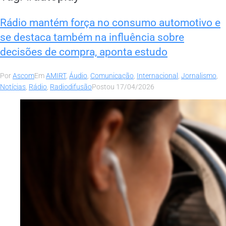
Rádio mantém força no consumo automotivo e
se destaca também na influência sobre
decisões de compra, aponta estudo
Por
Ascom
Em
AMIRT
,
Áudio
,
Comunicação
,
Internacional
,
Jornalismo
,
Notícias
,
Rádio
,
Radiodifusão
Postou
17/04/2026