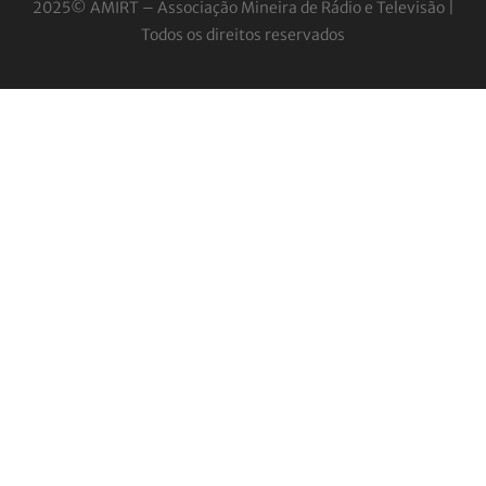
2025© AMIRT – Associação Mineira de Rádio e
Televisão |
Todos os direitos reservados