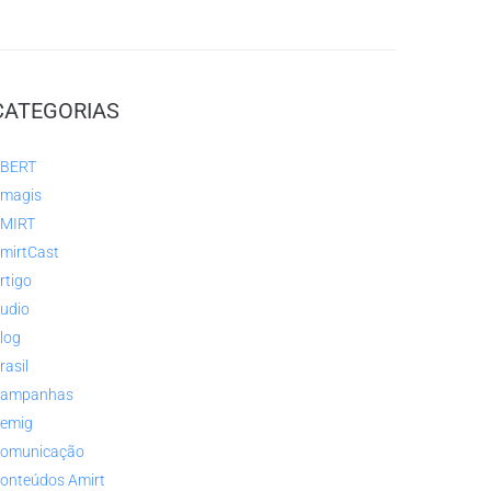
CATEGORIAS
BERT
magis
MIRT
mirtCast
rtigo
udio
log
rasil
ampanhas
emig
omunicação
onteúdos Amirt