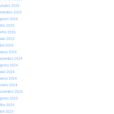
utubro 2025
etembro 2025
gosto 2025
ulho 2025
unho 2025
aio 2025
bril 2025
arço 2025
ezembro 2024
gosto 2024
aio 2024
arço 2024
aneiro 2024
ovembro 2023
gosto 2023
ulho 2023
bril 2023