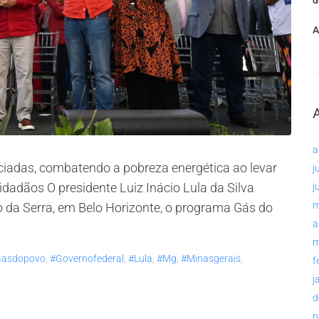
d
A
a
iciadas, combatendo a pobreza energética ao levar
j
dadãos O presidente Luiz Inácio Lula da Silva
j
m
o da Serra, em Belo Horizonte, o programa Gás do
a
m
asdopovo
,
#governofederal
,
#lula
,
#mg
,
#minasgerais
,
f
j
d
n