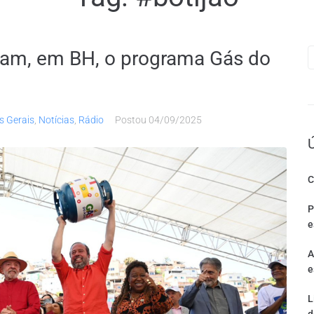
nçam, em BH, o programa Gás do
s Gerais
,
Notícias
,
Rádio
Postou
04/09/2025
C
P
e
A
e
L