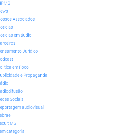
MPMG
ews
ossos Associados
otícias
otícias em áudio
arceiros
ensamento Jurídico
odcast
olítica em Foco
ublicidade e Propaganda
ádio
adiodifusão
edes Sociais
eportagem audiovisual
ebrae
ecult MG
em categoria