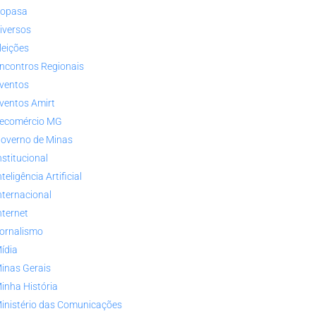
opasa
iversos
leições
ncontros Regionais
ventos
ventos Amirt
ecomércio MG
overno de Minas
nstitucional
nteligência Artificial
nternacional
nternet
ornalismo
ídia
inas Gerais
inha História
inistério das Comunicações