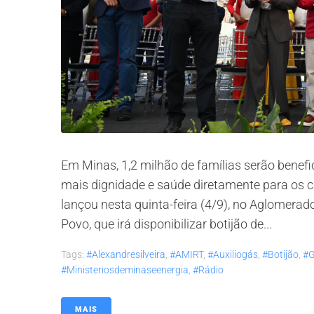
Em Minas, 1,2 milhão de famílias serão benef
mais dignidade e saúde diretamente para os ci
lançou nesta quinta-feira (4/9), no Aglomerad
Povo, que irá disponibilizar botijão de...
Tags:
#alexandresilveira
,
#AMIRT
,
#auxiliogás
,
#botijão
,
#g
#ministeriosdeminaseenergia
,
#rádio
MAIS