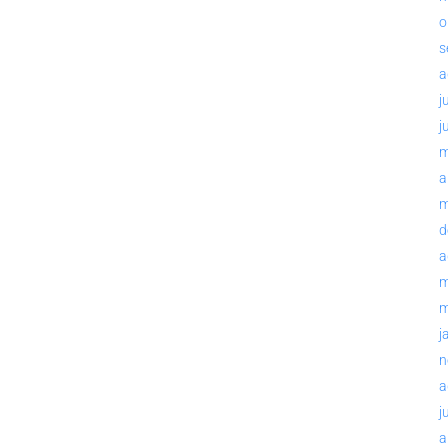
o
s
a
j
j
m
a
m
d
a
m
m
j
n
a
j
a