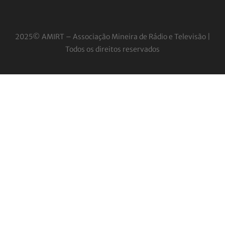
2025© AMIRT – Associação Mineira de Rádio e
Televisão |
Todos os direitos reservados