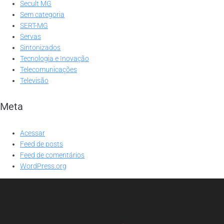
Secult MG
Sem categoria
SERT-MG
Servas
Sintonizados
Tecnologia e Inovação
Telecomunicações
Televisão
Meta
Acessar
Feed de posts
Feed de comentários
WordPress.org