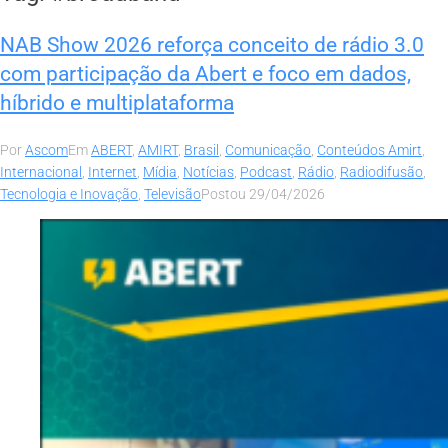
NAB Show 2026 reforça conceito de rádio 3.0
com participação da Abert e foco em dados,
híbrido e multiplataforma
Por
Ascom
Em
ABERT
,
AMIRT
,
Brasil
,
Comunicação
,
Conteúdos Amirt
,
Internacional
,
Internet
,
Mídia
,
Notícias
,
Podcast
,
Rádio
,
Radiodifusão
,
Tecnologia e Inovação
,
Televisão
Postou
29/04/2026