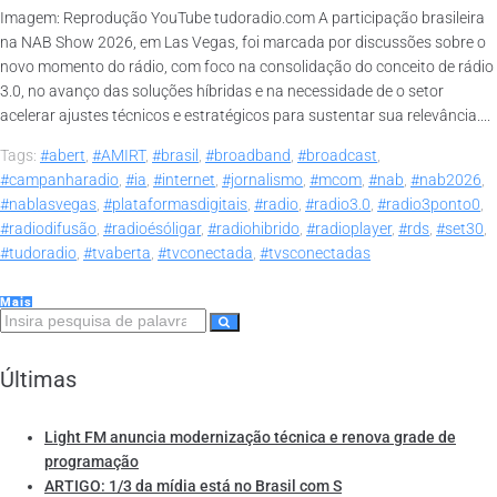
Imagem: Reprodução YouTube tudoradio.com A participação brasileira
na NAB Show 2026, em Las Vegas, foi marcada por discussões sobre o
novo momento do rádio, com foco na consolidação do conceito de rádio
3.0, no avanço das soluções híbridas e na necessidade de o setor
acelerar ajustes técnicos e estratégicos para sustentar sua relevância....
Tags:
#abert
,
#AMIRT
,
#brasil
,
#broadband
,
#broadcast
,
#campanharadio
,
#ia
,
#internet
,
#jornalismo
,
#mcom
,
#nab
,
#nab2026
,
#nablasvegas
,
#plataformasdigitais
,
#radio
,
#radio3.0
,
#radio3ponto0
,
#radiodifusão
,
#radioésóligar
,
#radiohibrido
,
#radioplayer
,
#rds
,
#set30
,
#tudoradio
,
#tvaberta
,
#tvconectada
,
#tvsconectadas
Mais
Últimas
Light FM anuncia modernização técnica e renova grade de
programação
ARTIGO: 1/3 da mídia está no Brasil com S