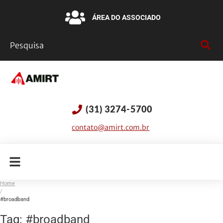
ÁREA DO ASSOCIADO
(31) 3274-5700
contato@amirt.com.br
Home
/
#broadband
Tag:
#broadband