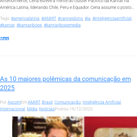
Anteriormente, Cena esteve à frente do cluster Pacífico da Kantar na
América Latina, liderando Chile, Peru e Equador. Cena assume o posto...
Tags:
#americalatina
,
#AMIRT
,
#canneslions
,
#ia
,
#inteligenciaartificial
,
#kantar
,
#kantaribope
,
#kantaribopemedia
Mais
As 10 maiores polêmicas da comunicação em
2025
Por
Ascom
Em
AMIRT
,
Brasil
,
Comunicação
,
Inteligência Artificial
,
Internacional
,
Mídia
,
Notícias
Postou
19/12/2025