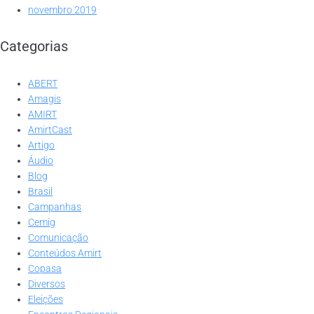
novembro 2019
Categorias
ABERT
Amagis
AMIRT
AmirtCast
Artigo
Áudio
Blog
Brasil
Campanhas
Cemig
Comunicação
Conteúdos Amirt
Copasa
Diversos
Eleições