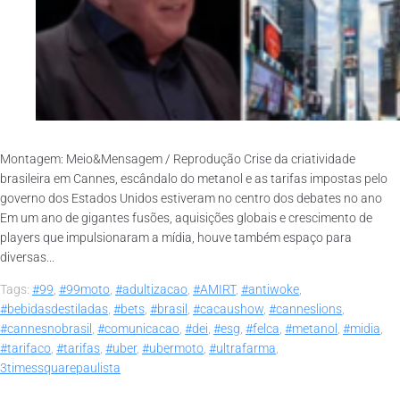
Montagem: Meio&Mensagem / Reprodução Crise da criatividade
brasileira em Cannes, escândalo do metanol e as tarifas impostas pelo
governo dos Estados Unidos estiveram no centro dos debates no ano
Em um ano de gigantes fusões, aquisições globais e crescimento de
players que impulsionaram a mídia, houve também espaço para
diversas...
Tags:
#99
,
#99moto
,
#adultizacao
,
#AMIRT
,
#antiwoke
,
#bebidasdestiladas
,
#bets
,
#brasil
,
#cacaushow
,
#canneslions
,
#cannesnobrasil
,
#comunicacao
,
#dei
,
#esg
,
#felca
,
#metanol
,
#midia
,
#tarifaco
,
#tarifas
,
#uber
,
#ubermoto
,
#ultrafarma
,
3timessquarepaulista