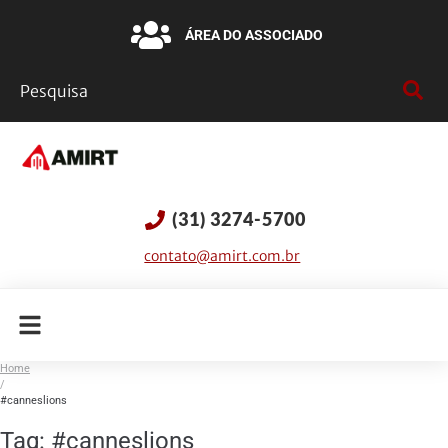
ÁREA DO ASSOCIADO
(31) 3274-5700
contato@amirt.com.br
Home
/
#canneslions
Tag:
#canneslions