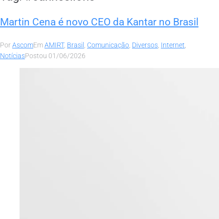
Martin Cena é novo CEO da Kantar no Brasil
Por
Ascom
Em
AMIRT
,
Brasil
,
Comunicação
,
Diversos
,
Internet
,
Notícias
Postou
01/06/2026