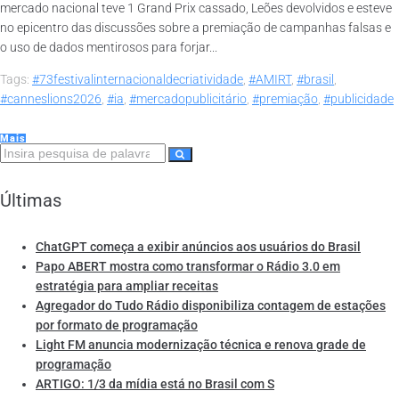
mercado nacional teve 1 Grand Prix cassado, Leões devolvidos e esteve
no epicentro das discussões sobre a premiação de campanhas falsas e
o uso de dados mentirosos para forjar...
Tags:
#73festivalinternacionaldecriatividade
,
#AMIRT
,
#brasil
,
#canneslions2026
,
#ia
,
#mercadopublicitário
,
#premiação
,
#publicidade
Mais
Últimas
ChatGPT começa a exibir anúncios aos usuários do Brasil
Papo ABERT mostra como transformar o Rádio 3.0 em
estratégia para ampliar receitas
Agregador do Tudo Rádio disponibiliza contagem de estações
por formato de programação
Light FM anuncia modernização técnica e renova grade de
programação
ARTIGO: 1/3 da mídia está no Brasil com S