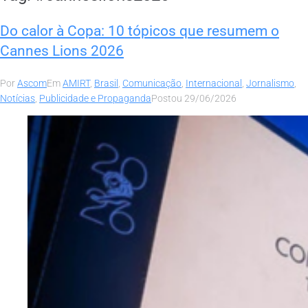
Do calor à Copa: 10 tópicos que resumem o
Cannes Lions 2026
Por
Ascom
Em
AMIRT
,
Brasil
,
Comunicação
,
Internacional
,
Jornalismo
,
Notícias
,
Publicidade e Propaganda
Postou
29/06/2026