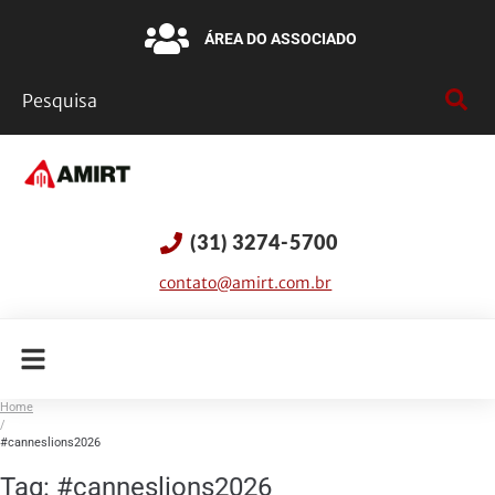
ÁREA DO ASSOCIADO
(31) 3274-5700
contato@amirt.com.br
Home
/
#canneslions2026
Tag:
#canneslions2026