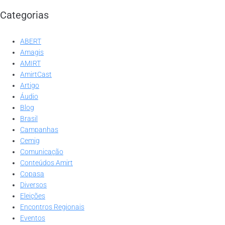
Categorias
ABERT
Amagis
AMIRT
AmirtCast
Artigo
Áudio
Blog
Brasil
Campanhas
Cemig
Comunicação
Conteúdos Amirt
Copasa
Diversos
Eleições
Encontros Regionais
Eventos