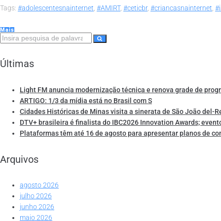
Tags:
#adolescentesnainternet
,
#AMIRT
,
#ceticbr
,
#criancasnainternet
,
#
Mais
Últimas
Light FM anuncia modernização técnica e renova grade de pro
ARTIGO: 1/3 da mídia está no Brasil com S
Cidades Históricas de Minas visita a sinerata de São João del-R
DTV+ brasileira é finalista do IBC2026 Innovation Awards; event
Plataformas têm até 16 de agosto para apresentar planos de co
Arquivos
agosto 2026
julho 2026
junho 2026
maio 2026