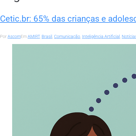
Cetic.br: 65% das crianças e adoles
Por
Ascom
Em
AMIRT
,
Brasil
,
Comunicação
,
Inteligência Artificial
,
Notícia