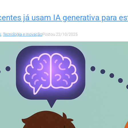
centes já usam IA generativa para es
s
,
Tecnologia e Inovação
Postou
22/10/2025