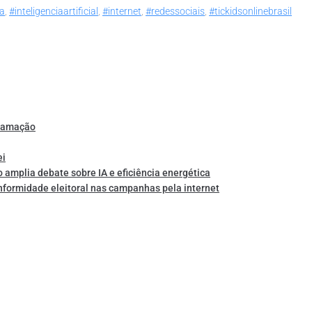
ia
,
#inteligenciaartificial
,
#internet
,
#redessociais
,
#tickidsonlinebrasil
gramação
ei
o amplia debate sobre IA e eficiência energética
nformidade eleitoral nas campanhas pela internet