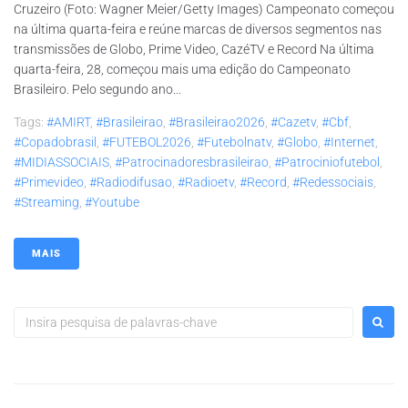
Cruzeiro (Foto: Wagner Meier/Getty Images) Campeonato começou
na última quarta-feira e reúne marcas de diversos segmentos nas
transmissões de Globo, Prime Video, CazéTV e Record Na última
quarta-feira, 28, começou mais uma edição do Campeonato
Brasileiro. Pelo segundo ano...
Tags:
#AMIRT
,
#brasileirao
,
#brasileirao2026
,
#cazetv
,
#cbf
,
#copadobrasil
,
#FUTEBOL2026
,
#futebolnatv
,
#globo
,
#internet
,
#MIDIASSOCIAIS
,
#patrocinadoresbrasileirao
,
#patrociniofutebol
,
#primevideo
,
#radiodifusao
,
#radioetv
,
#record
,
#redessociais
,
#streaming
,
#youtube
MAIS