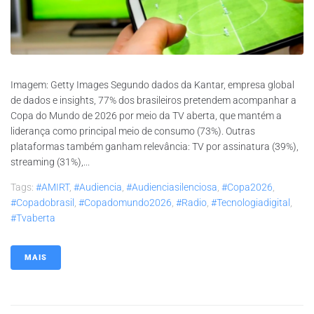
Imagem: Getty Images Segundo dados da Kantar, empresa global
de dados e insights, 77% dos brasileiros pretendem acompanhar a
Copa do Mundo de 2026 por meio da TV aberta, que mantém a
liderança como principal meio de consumo (73%). Outras
plataformas também ganham relevância: TV por assinatura (39%),
streaming (31%),...
Tags:
#AMIRT
,
#audiencia
,
#audienciasilenciosa
,
#copa2026
,
#copadobrasil
,
#copadomundo2026
,
#radio
,
#tecnologiadigital
,
#tvaberta
MAIS