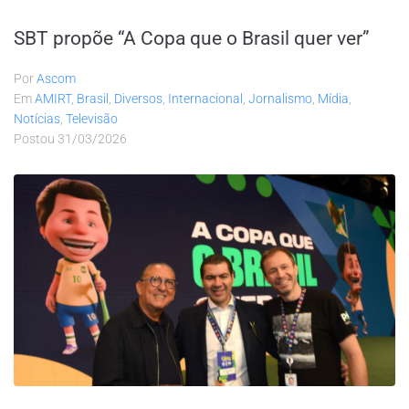
SBT propõe “A Copa que o Brasil quer ver”
Por
Ascom
Em
AMIRT
,
Brasil
,
Diversos
,
Internacional
,
Jornalismo
,
Mídia
,
Notícias
,
Televisão
Postou
31/03/2026