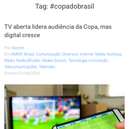
Tag:
#copadobrasil
TV aberta lidera audiência da Copa, mas
digital cresce
Por
Ascom
Em
AMIRT
,
Brasil
,
Comunicação
,
Diversos
,
Internet
,
Mídia
,
Notícias
,
Rádio
,
Radiodifusão
,
Redes Sociais
,
Tecnologia e Inovação
,
Telecomunicações
,
Televisão
Postou
01/04/2026