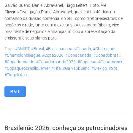
Galvão Bueno, Daniel Abravanel, Tiago Leifert | Foto: Alê
Oliveira/Divulgação Daniel Abravanel, que está há 40 dias no
comando da divisão comercial do SBT como diretor-executivo de
negócios e rede, junto com a executiva Alessandra Ribeiro, vice-
presidente de negócios e finanças, iniciou a apresentação da
emissora e seus planos para...
Tags:
#AMIRT
,
#brasil
,
#brasilnacopa
,
#canada
,
#champions
,
#championsleague
,
#copa2026
,
#copacanada
,
#copadobrasil
,
#copadomundo
,
#copadomundo2026
,
#copaeua
,
#copamexico
,
#copaqueobrasilquerver
,
#fifa
,
#galvaobueno
,
#mexico
,
#sbt
,
#tiagoleifert
MAIS
Brasileirão 2026: conheça os patrocinadores