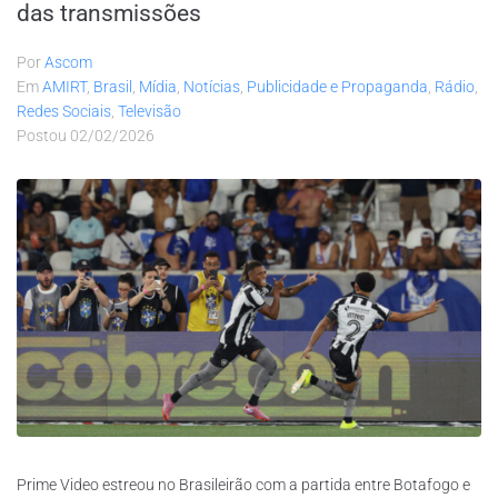
das transmissões
Por
Ascom
Em
AMIRT
,
Brasil
,
Mídia
,
Notícias
,
Publicidade e Propaganda
,
Rádio
,
Redes Sociais
,
Televisão
Postou
02/02/2026
Prime Video estreou no Brasileirão com a partida entre Botafogo e